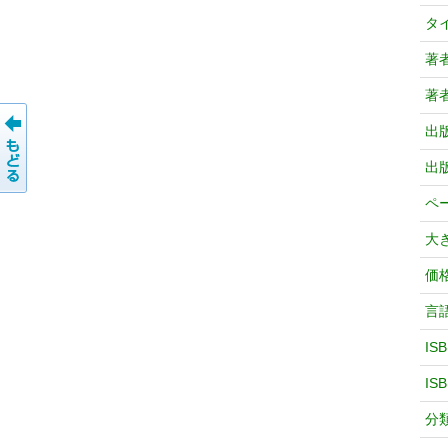
タ
著
著
出
出
ペ
大
価
言
IS
IS
分