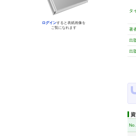
タ
ログイン
すると表紙画像を
ご覧になれます
著
出
出
資
No.