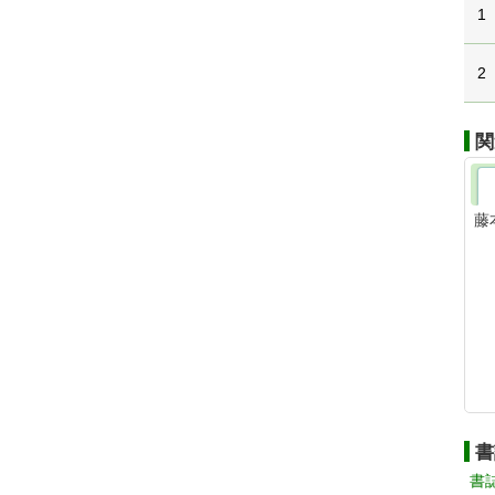
1
2
関
藤
書
書