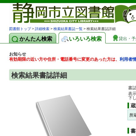
図書館トップ
>
詳細検索
>
検索結果書誌一覧
> 検索結果書誌詳細
かんたん検索
いろいろ検索
貸出・予
お知らせ
有効期限の近い方や住所・電話番号に変更のあった方は、
利用者
検索結果書誌詳細
書
表
下
蔵
所
書