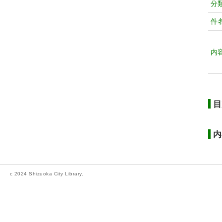
分
件
内
目
内
c 2024 Shizuoka City Library.