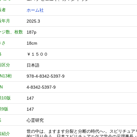
版者
ホーム社
版年月
2025.3
ージ数、枚数
187p
きさ
18cm
格
￥１５００
語区分
日本語
BN13桁
978-4-8342-5397-9
BN
4-8342-5397-9
類10版
147
類9版
147
名
心霊研究
世の中は、ますます分裂と分断の時代へ-。スピリチュア
容紹介
的に語り合う。日本スピリチュアルケア学会の元理事長