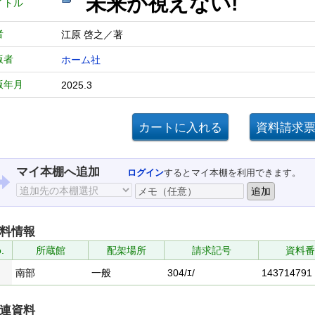
未来が視えない
イトル
者
江原 啓之／著
版者
ホーム社
版年月
2025.3
マイ本棚へ追加
ログイン
するとマイ本棚を利用できます。
料情報
.
所蔵館
配架場所
請求記号
資料番
南部
一般
304/ｴ/
143714791
連資料