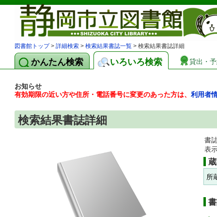
図書館トップ
>
詳細検索
>
検索結果書誌一覧
> 検索結果書誌詳細
かんたん検索
いろいろ検索
貸出・予
お知らせ
有効期限の近い方や住所・電話番号に変更のあった方は、
利用者
検索結果書誌詳細
書
表
蔵
所
書