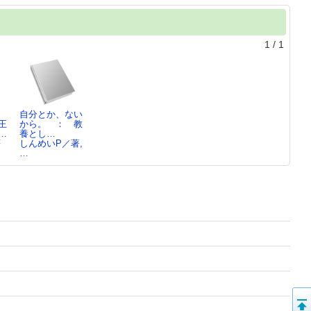
1
/
1
自分とか、ない
王
から。 ： 教
…
養とし…
著
しんめいP／著,
…