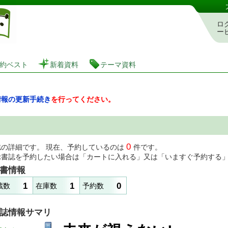
図書館 蔵書検索・予約システム
ロ
ー
約ベスト
新着資料
テーマ資料
情報の更新手続き
を行ってください。
0
誌の詳細です。 現在、予約しているのは
件です。
示書誌を予約したい場合は「カートに入れる」又は「いますぐ予約する
書情報
1
1
0
蔵数
在庫数
予約数
誌情報サマリ