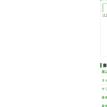
江
書
書
タ
サ
著
著