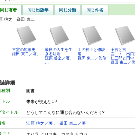
同じ著者
同じ出版年
同じ分類
同じ件名
原 啓之 鎌田 東二
言霊の短歌史
最良の人生を生
山の神々と修験
予言と言
鎌田 東二／著,
きる法則
道
霊 ： 出口
…
江原 啓之／著,
鎌田 東二／監修
仁三郎と田中
…
鎌田 東二／
誌詳細
誌種別
図書
イトル
未来が視えない!
ブタイトル
どうしてこんなに通じ合わないんだろう?
者名
江原 啓之／著
、
鎌田 東二／著
者 ヨミ
エハラ ヒロユキ、カマタ トウジ