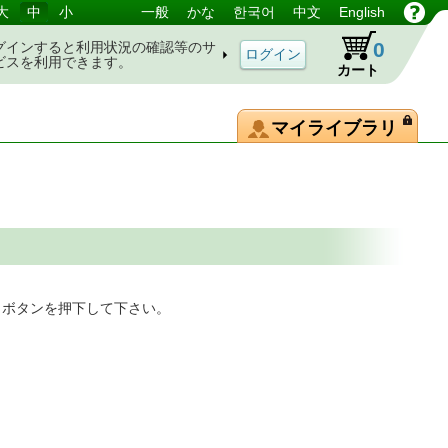
大
中
小
一般
かな
한국어
中文
English
0
グインすると利用状況の確認等のサ
ビスを利用できます。
カート
マイライブラリ
」ボタンを押下して下さい。