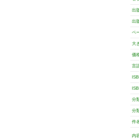
出
出
ペ
大
価
言
IS
IS
分
分
件
内