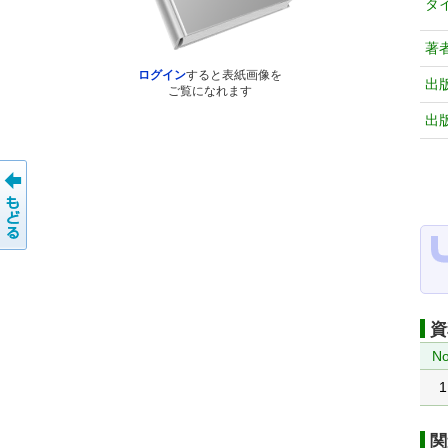
タ
著
ログイン
すると表紙画像を
出
ご覧になれます
出
資
No
1
関