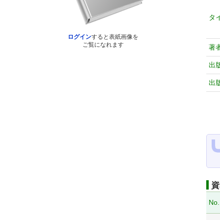
タ
ログイン
すると表紙画像を
ご覧になれます
著
出
出
資
No.