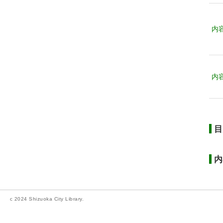
内
内
目
内
c 2024 Shizuoka City Library.