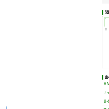
関
里
書
書
タ
著