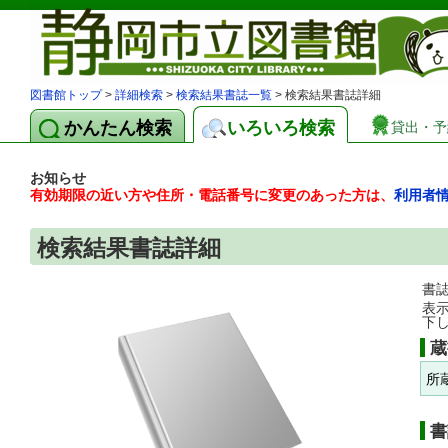
図書館トップ
>
詳細検索
>
検索結果書誌一覧
> 検索結果書誌詳細
かんたん検索
いろいろ検索
貸出・予
お知らせ
有効期限の近い方や住所・電話番号に変更のあった方は、
利用者
検索結果書誌詳細
書
表
下
蔵
所
書