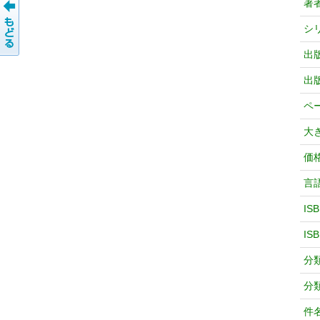
著
シ
出
出
ペ
大
価
言
IS
IS
分
分
件