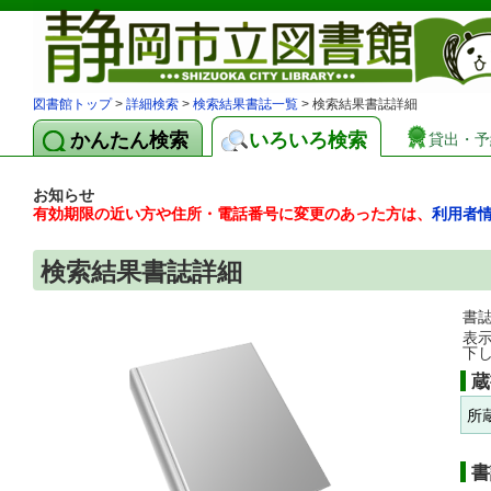
図書館トップ
>
詳細検索
>
検索結果書誌一覧
> 検索結果書誌詳細
かんたん検索
いろいろ検索
貸出・予
お知らせ
有効期限の近い方や住所・電話番号に変更のあった方は、
利用者
検索結果書誌詳細
書
表
下
蔵
所
書