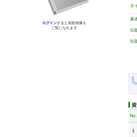
タ
著
ログイン
すると表紙画像を
ご覧になれます
出
出
資
No.
1