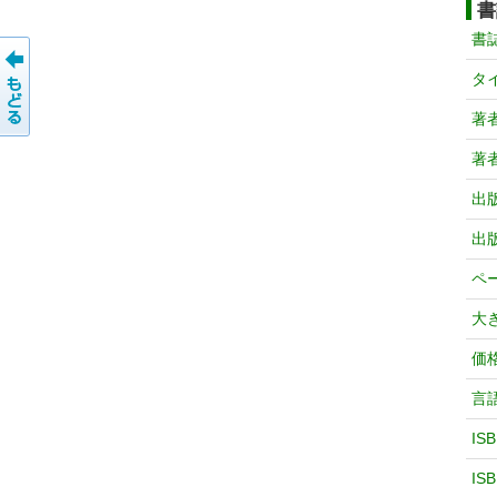
書
書
タ
著
著
出
出
ペ
大
価
言
IS
IS