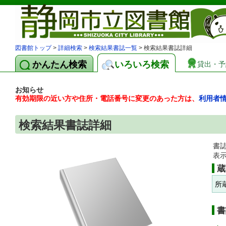
図書館トップ
>
詳細検索
>
検索結果書誌一覧
> 検索結果書誌詳細
かんたん検索
いろいろ検索
貸出・予
お知らせ
有効期限の近い方や住所・電話番号に変更のあった方は、
利用者
検索結果書誌詳細
書
表
蔵
所
書