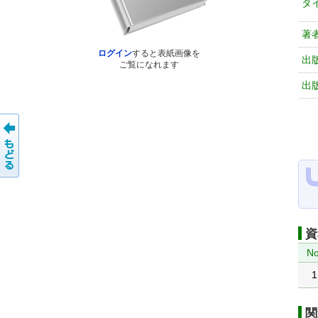
タ
著
ログイン
すると表紙画像を
出
ご覧になれます
出
資
No
1
関