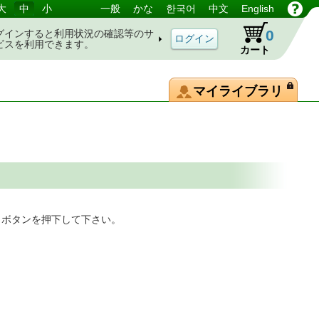
大
中
小
一般
かな
한국어
中文
English
0
グインすると利用状況の確認等のサ
ビスを利用できます。
カート
マイライブラリ
」ボタンを押下して下さい。