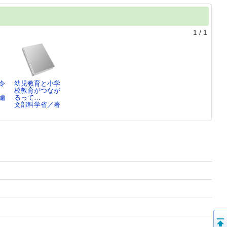
1
/
1
令
幼児教育と小学
校教育がつなが
編
るって…
文部科学省／著