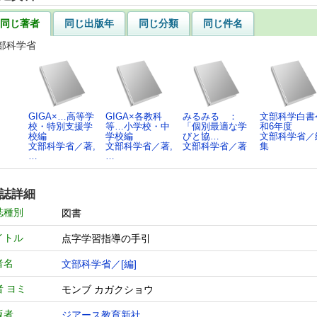
同じ著者
同じ出版年
同じ分類
同じ件名
部科学省
GIGA×…高等学
GIGA×各教科
みるみる ：
文部科学白書
校・特別支援学
等…小学校・中
「個別最適な学
和6年度
校編
学校編
びと協…
文部科学省／
文部科学省／著,
文部科学省／著,
文部科学省／著
集
…
…
誌詳細
誌種別
図書
イトル
点字学習指導の手引
者名
文部科学省／[編]
者 ヨミ
モンブ カガクショウ
版者
ジアース教育新社