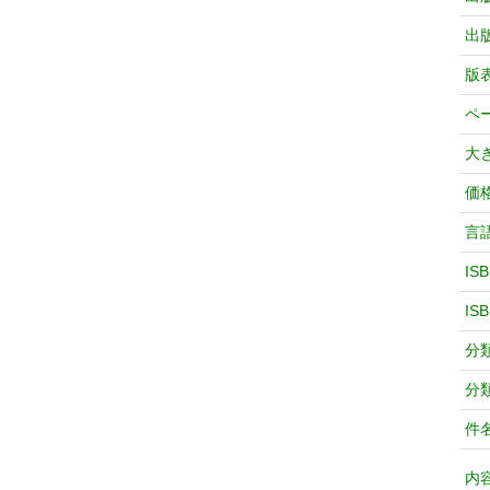
出
版
ペ
大
価
言
IS
IS
分
分
件
内