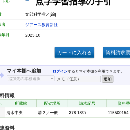
点字学習指導の
イトル
者
文部科学省／[編]
版者
ジアース教育新社
版年月
2023.10
マイ本棚へ追加
ログイン
するとマイ本棚を利用できます。
料情報
.
所蔵館
配架場所
請求記号
資料番
清水中央
清２／一般
378.18/ﾃ/
115500154
連資料