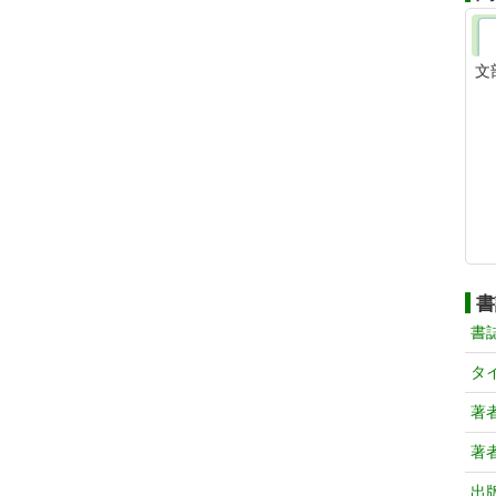
文
書
書
タ
著
著
出