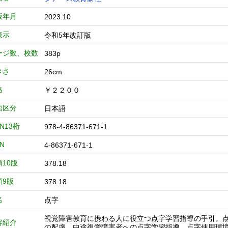
版年月
2023.10
表示
令和5年改訂版
ージ数、枚数
383p
きさ
26cm
格
￥２２００
語区分
日本語
BN13桁
978-4-86371-671-1
BN
4-86371-671-1
類10版
378.18
類9版
378.18
名
点字
視覚障害教育に携わる人に役立つ点字学習指導の手引。点
容紹介
の配慮、中途視覚障害者への点字学習指導、点字使用環