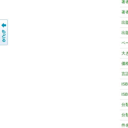
著
著
出
出
ペ
大
価
言
IS
IS
分
分
件