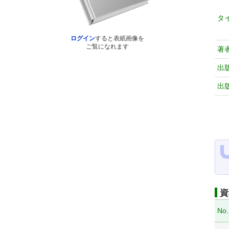
タ
ログイン
すると表紙画像を
ご覧になれます
著
出
出
資
No.