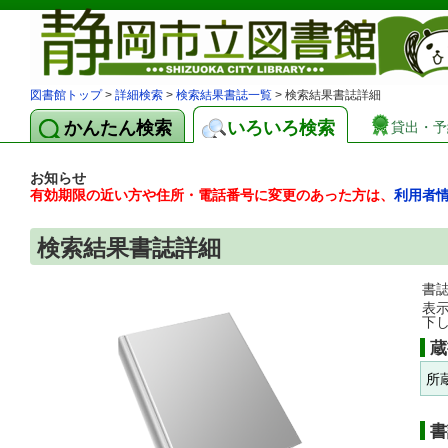
図書館トップ
>
詳細検索
>
検索結果書誌一覧
> 検索結果書誌詳細
かんたん検索
いろいろ検索
貸出・予
お知らせ
有効期限の近い方や住所・電話番号に変更のあった方は、
利用者
検索結果書誌詳細
書
表
下
蔵
所
書