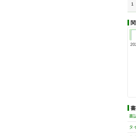
1
関
20
書
書
タ