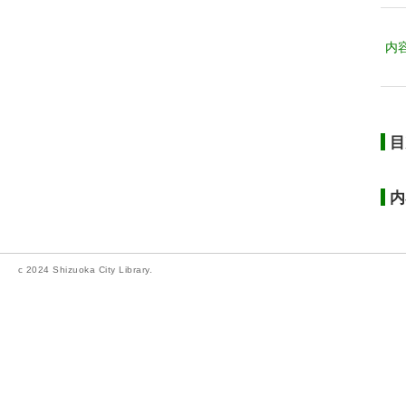
内
目
内
c 2024 Shizuoka City Library.