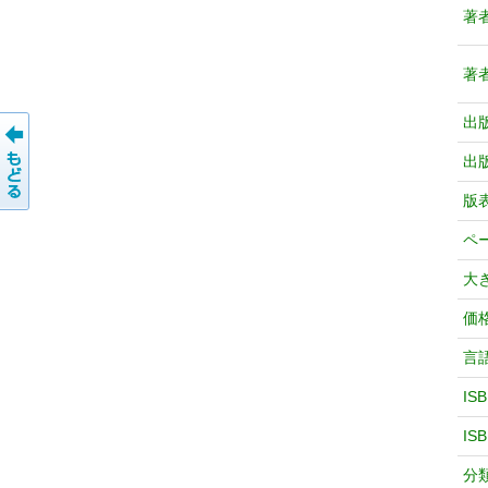
著
著
出
出
版
ペ
大
価
言
IS
IS
分