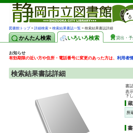
図書館トップ
>
詳細検索
>
検索結果書誌一覧
> 検索結果書誌詳細
かんたん検索
いろいろ検索
貸出・予
お知らせ
有効期限の近い方や住所・電話番号に変更のあった方は、
利用者
検索結果書誌詳細
書
表
下
蔵
所
書