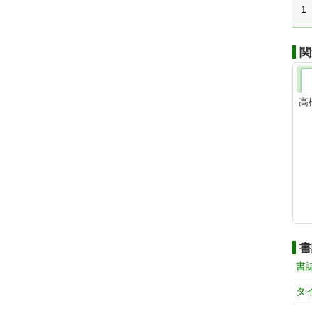
1
関
高
書
書
タ