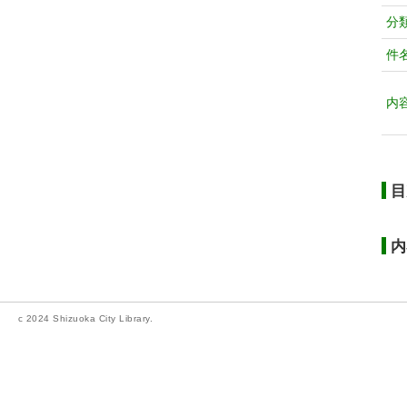
分
件
内
目
内
c 2024 Shizuoka City Library.