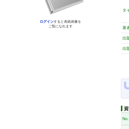
タ
ログイン
すると表紙画像を
ご覧になれます
著
出
出
資
No.