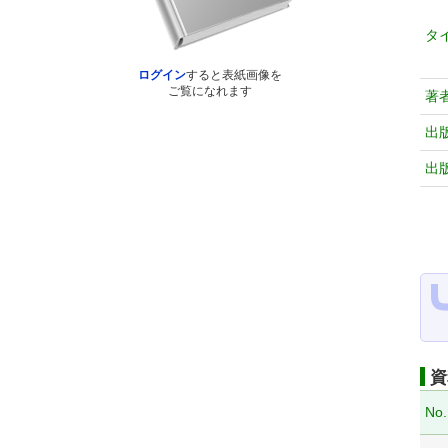
タ
ログイン
すると表紙画像を
ご覧になれます
著
出
出
資
No.