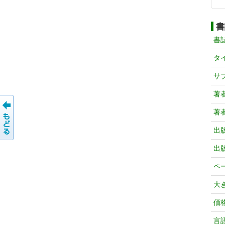
書
書
タ
サ
著
著
出
出
ペ
大
価
言