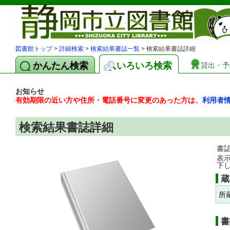
図書館トップ
>
詳細検索
>
検索結果書誌一覧
> 検索結果書誌詳細
かんたん検索
いろいろ検索
貸出・予
お知らせ
有効期限の近い方や住所・電話番号に変更のあった方は、
利用者
検索結果書誌詳細
書
表
下
蔵
所
書