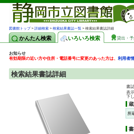
図書館トップ
>
詳細検索
>
検索結果書誌一覧
> 検索結果書誌詳細
かんたん検索
いろいろ検索
貸出・予
お知らせ
有効期限の近い方や住所・電話番号に変更のあった方は、
利用者
検索結果書誌詳細
書
表
下
蔵
所
書