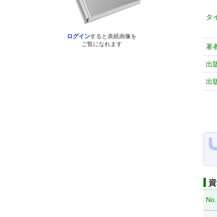
タ
ログイン
すると表紙画像を
ご覧になれます
著
出
出
資
No.