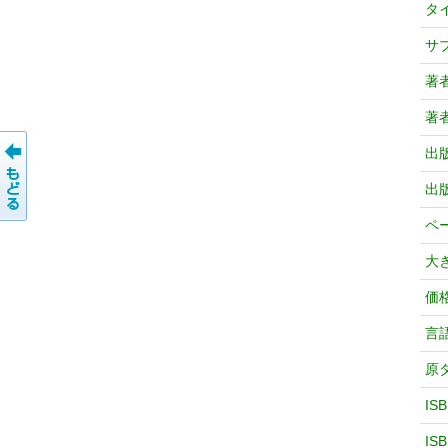
タ
サ
著
著
出
出
ペ
大
価
言
原
IS
IS