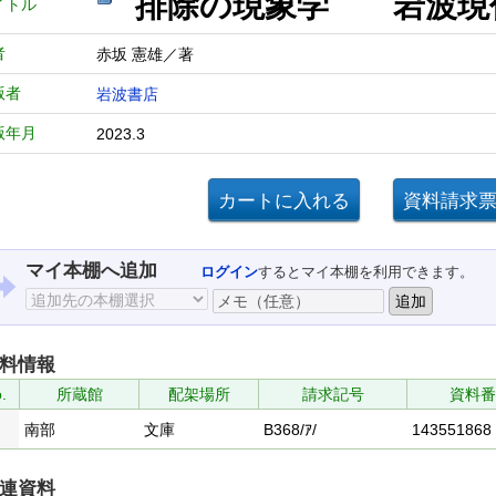
排除の現象学 岩波
イトル
者
赤坂 憲雄／著
版者
岩波書店
版年月
2023.3
マイ本棚へ追加
ログイン
するとマイ本棚を利用できます。
料情報
.
所蔵館
配架場所
請求記号
資料番
南部
文庫
B368/ｱ/
143551868
連資料