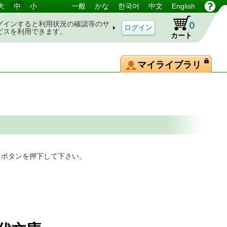
大
中
小
一般
かな
한국어
中文
English
0
グインすると利用状況の確認等のサ
ビスを利用できます。
カート
マイライブラリ
」ボタンを押下して下さい。