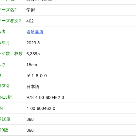
リーズ名2
学術
リーズ巻次2
462
版者
岩波書店
版年月
2023.3
ージ数、枚数
6,359p
きさ
15cm
格
￥１６００
語区分
日本語
BN13桁
978-4-00-600462-0
BN
4-00-600462-0
類10版
368
類9版
368