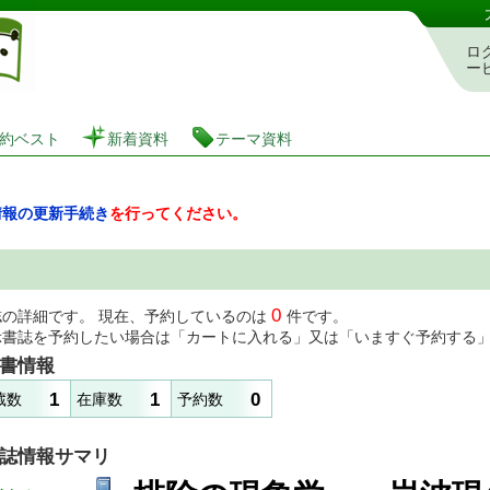
図書館 蔵書検索・予約システム
ロ
ー
約ベスト
新着資料
テーマ資料
情報の更新手続き
を行ってください。
0
誌の詳細です。 現在、予約しているのは
件です。
示書誌を予約したい場合は「カートに入れる」又は「いますぐ予約する
書情報
1
1
0
蔵数
在庫数
予約数
誌情報サマリ