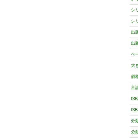
シ
シ
出
出
ペ
大
価
言
IS
IS
分
分