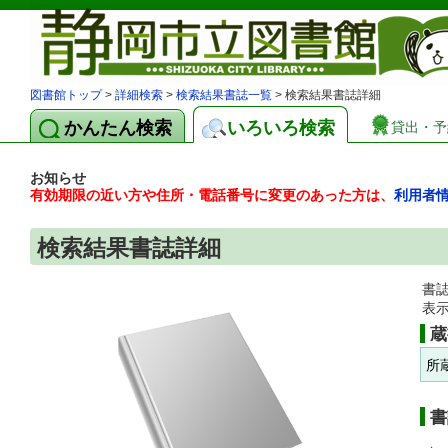
図書館トップ
>
詳細検索
>
検索結果書誌一覧
> 検索結果書誌詳細
かんたん検索
いろいろ検索
貸出・予
お知らせ
有効期限の近い方や住所・電話番号に変更のあった方は、
利用者
検索結果書誌詳細
書
表
蔵
所
書