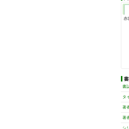
赤
書
書
タ
著
著
シ