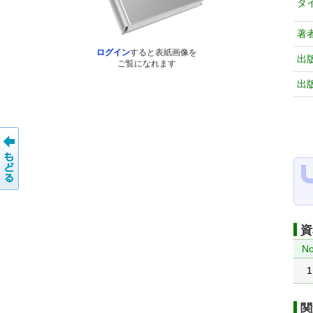
タ
著
ログイン
すると表紙画像を
出
ご覧になれます
出
資
No
1
関