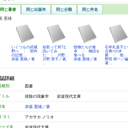
同じ著者
同じ出版年
同じ分類
同じ件名
坂 憲雄
いくつもの武蔵
短歌って何?と
怪物たちの食
石牟礼道子と
野へ ： 郊外
訊いてみ
卓 ： 物語を
古典>の水
の記憶…
た ： 川野…
食べる
脈 ： 他…
赤坂 憲雄／著
川野 里子／著,
赤坂 憲雄／著
野田 研一／
…
著…
誌詳細
誌種別
図書
イトル
排除の現象学 岩波現代文庫
者名
赤坂 憲雄／著
者 ヨミ
アカサカ ノリオ
リーズ名
岩波現代文庫