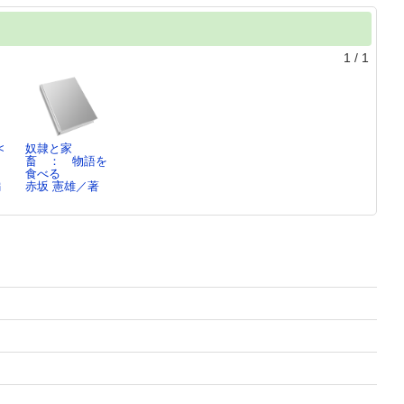
1
/
1
<
奴隷と家
畜 ： 物語を
食べる
編
赤坂 憲雄／著