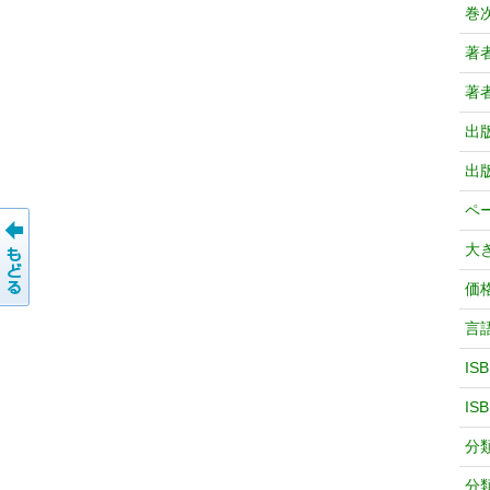
巻
著
著
出
出
ペ
大
価
言
IS
IS
分
分