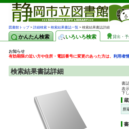
図書館トップ
>
詳細検索
>
検索結果書誌一覧
> 検索結果書誌詳細
かんたん検索
いろいろ検索
貸出・予
お知らせ
有効期限の近い方や住所・電話番号に変更のあった方は、
利用者
検索結果書誌詳細
書
表
下
蔵
所
書