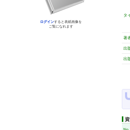
タ
ログイン
すると表紙画像を
ご覧になれます
著
出
出
資
No.