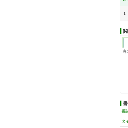
1
関
唐
書
書
タ