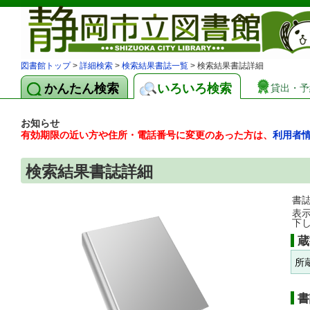
図書館トップ
>
詳細検索
>
検索結果書誌一覧
> 検索結果書誌詳細
かんたん検索
いろいろ検索
貸出・予
お知らせ
有効期限の近い方や住所・電話番号に変更のあった方は、
利用者
検索結果書誌詳細
書
表
下
蔵
所
書