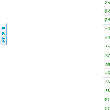
タ
著
著
出
出
ペ
大
価
言
IS
IS
分
分