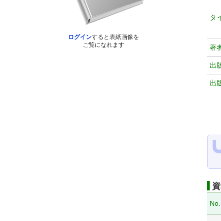
タ
ログイン
すると表紙画像を
ご覧になれます
著
出
出
資
No.