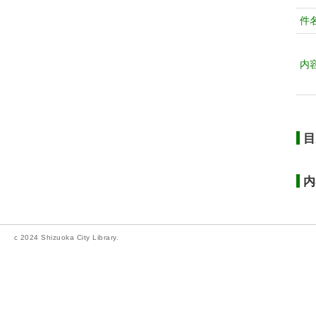
件
内
目
内
c 2024 Shizuoka City Library.