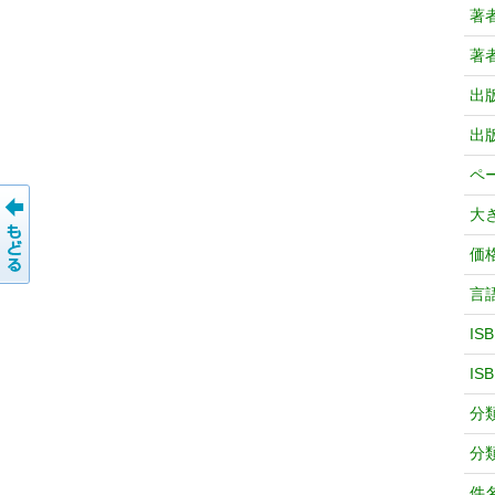
著
著
出
出
ペ
大
価
言
IS
IS
分
分
件