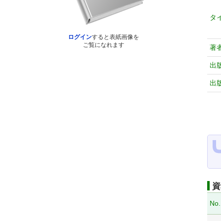
タ
ログイン
すると表紙画像を
ご覧になれます
著
出
出
資
No.