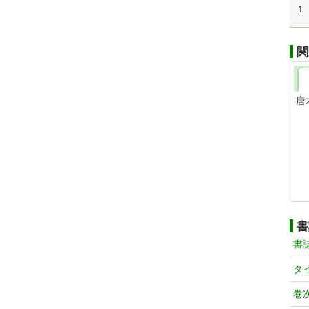
1
関
唐
書
書
タ
巻