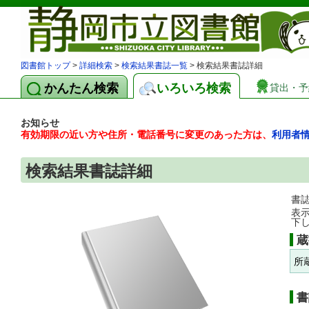
図書館トップ
>
詳細検索
>
検索結果書誌一覧
> 検索結果書誌詳細
かんたん検索
いろいろ検索
貸出・予
お知らせ
有効期限の近い方や住所・電話番号に変更のあった方は、
利用者
検索結果書誌詳細
書
表
下
蔵
所
書