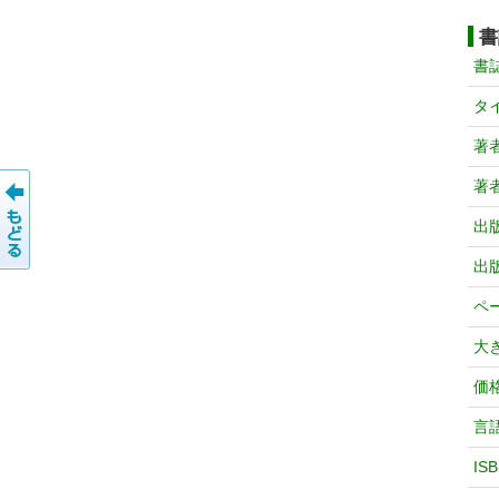
書
書
タ
著
著
出
出
ペ
大
価
言
IS