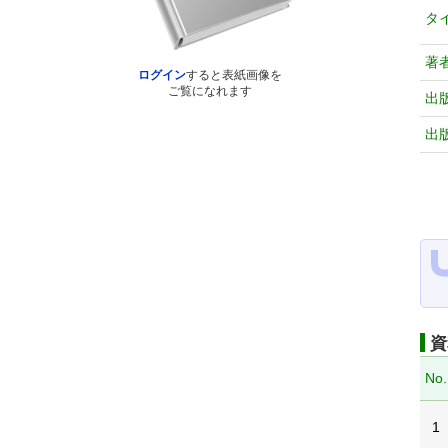
タ
著
ログイン
すると表紙画像を
ご覧になれます
出
出
資
No.
1