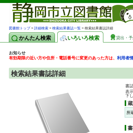
図書館トップ
>
詳細検索
>
検索結果書誌一覧
> 検索結果書誌詳細
かんたん検索
いろいろ検索
貸出・予
お知らせ
有効期限の近い方や住所・電話番号に変更のあった方は、
利用者
検索結果書誌詳細
書
表
下
蔵
所
書