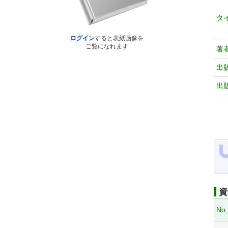
タ
ログイン
すると表紙画像を
ご覧になれます
著
出
出
資
No.