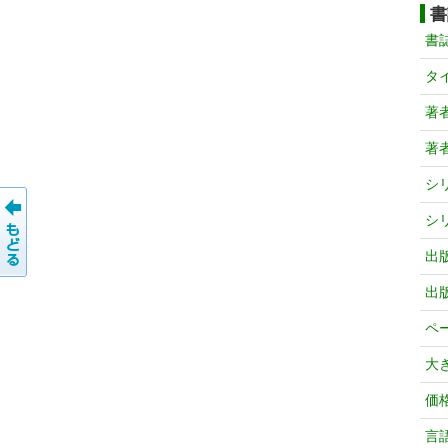
書
書
タ
著
著
シ
シ
出
出
ペ
大
価
言