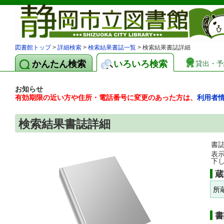
図書館トップ
>
詳細検索
>
検索結果書誌一覧
> 検索結果書誌詳細
かんたん検索
いろいろ検索
貸出・予
お知らせ
有効期限の近い方や住所・電話番号に変更のあった方は、
利用者
検索結果書誌詳細
書
表
下
蔵
所
書