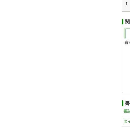
1
関
倉
書
書
タ