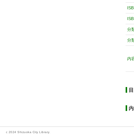
IS
IS
分
分
内
目
内
c 2024 Shizuoka City Library.