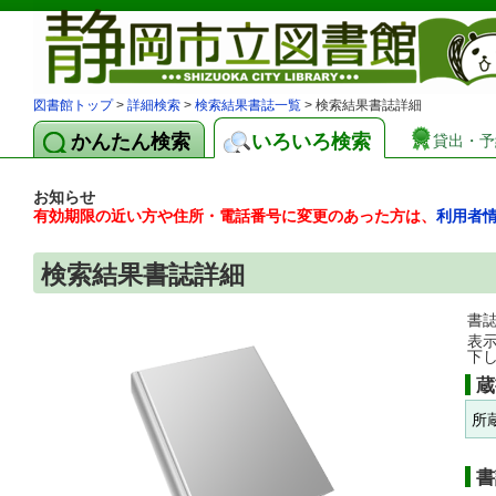
図書館トップ
>
詳細検索
>
検索結果書誌一覧
> 検索結果書誌詳細
かんたん検索
いろいろ検索
貸出・予
お知らせ
有効期限の近い方や住所・電話番号に変更のあった方は、
利用者
検索結果書誌詳細
書
表
下
蔵
所
書