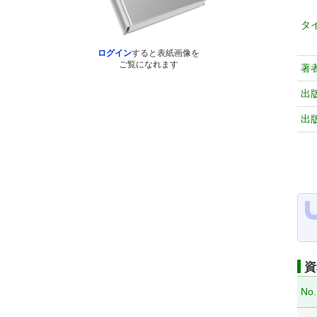
タ
ログイン
すると表紙画像を
ご覧になれます
著
出
出
資
No.