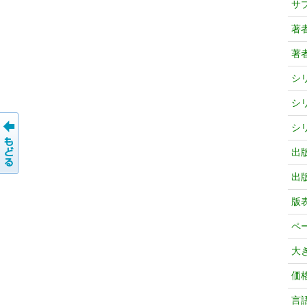
サ
著
著
シ
シ
シ
出
出
版
ペ
大
価
言