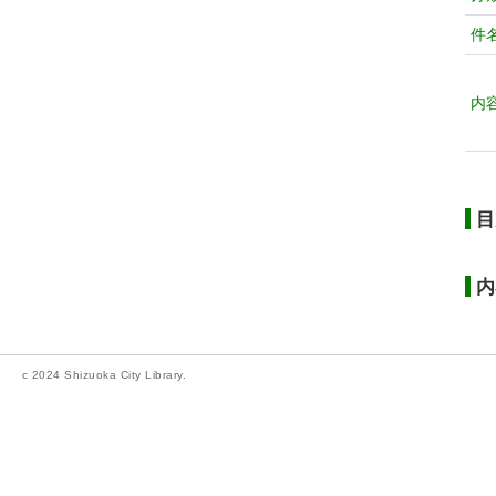
件
内
目
内
c 2024 Shizuoka City Library.