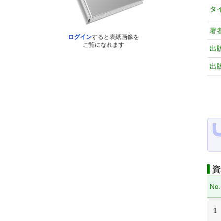
タ
著
ログイン
すると表紙画像を
ご覧になれます
出
出
資
No.
1