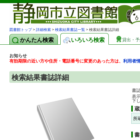
図書館トップ
>
詳細検索
>
検索結果書誌一覧
> 検索結果書誌詳細
かんたん検索
いろいろ検索
貸出・予
お知らせ
有効期限の近い方や住所・電話番号に変更のあった方は、
利用者
検索結果書誌詳細
書
表
下
蔵
所
書