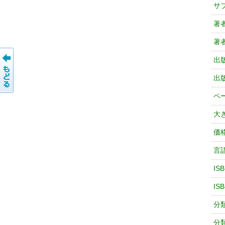
サ
著
著
出
出
ペ
大
価
言
IS
IS
分
分