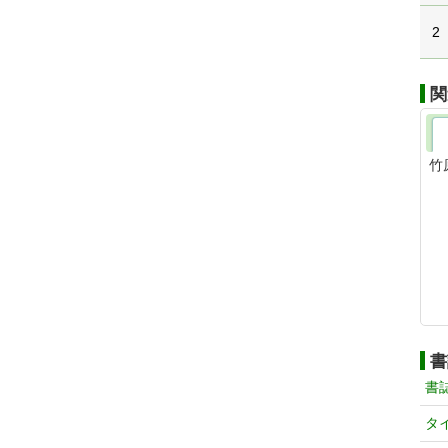
2
関
竹
書
書
タ