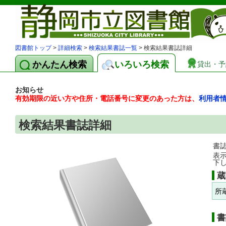
図書館トップ
>
詳細検索
>
検索結果書誌一覧
> 検索結果書誌詳細
かんたん検索
いろいろ検索
貸出・予
お知らせ
有効期限の近い方や住所・電話番号に変更のあった方は、
利用者
検索結果書誌詳細
書
表
下
蔵
所
書