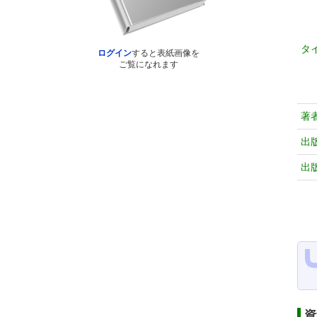
タ
ログイン
すると表紙画像を
ご覧になれます
著
出
出
資