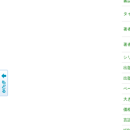
書
タ
著
著
シ
出
出
ペ
大
価
言