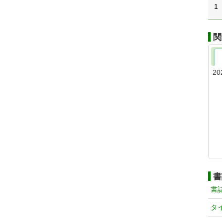
1
関
20
書
書
タ