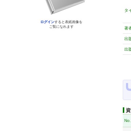
タ
ログイン
すると表紙画像を
ご覧になれます
著
出
出
資
No.