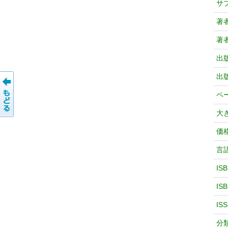
サ
著
著
出
出
ペ
大
価
言
IS
IS
IS
分