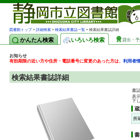
図書館トップ
>
詳細検索
>
検索結果書誌一覧
> 検索結果書誌詳細
かんたん検索
いろいろ検索
貸出・予
お知らせ
有効期限の近い方や住所・電話番号に変更のあった方は、
利用者
検索結果書誌詳細
書
表
下
蔵
所
書