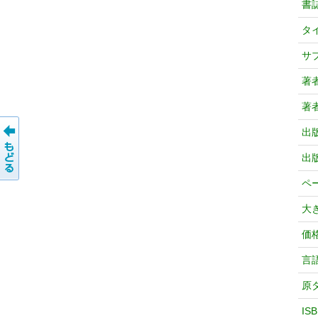
書
タ
サ
著
著
出
出
ペ
大
価
言
原
IS