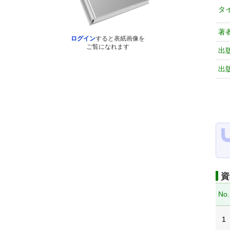
タ
著
ログイン
すると表紙画像を
ご覧になれます
出
出
資
No.
1