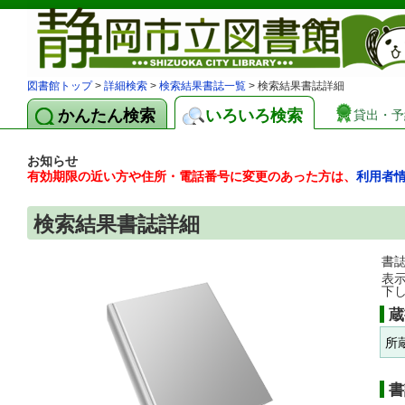
図書館トップ
>
詳細検索
>
検索結果書誌一覧
> 検索結果書誌詳細
かんたん検索
いろいろ検索
貸出・予
お知らせ
有効期限の近い方や住所・電話番号に変更のあった方は、
利用者
検索結果書誌詳細
書
表
下
蔵
所
書