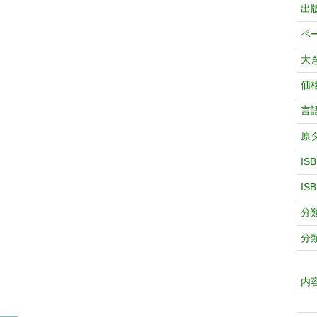
出
ペ
大
価
言
原
IS
IS
分
分
内