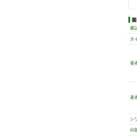
書
書
タ
著
著
シ
出