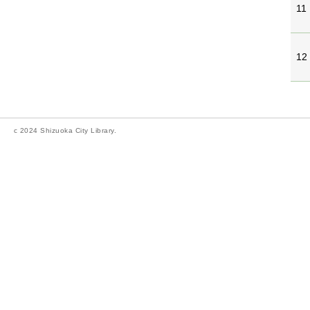
11
12
c 2024 Shizuoka City Library.