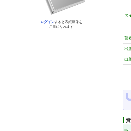
タ
ログイン
すると表紙画像を
ご覧になれます
著
出
出
資
No.