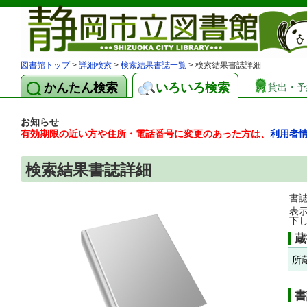
図書館トップ
>
詳細検索
>
検索結果書誌一覧
> 検索結果書誌詳細
かんたん検索
いろいろ検索
貸出・予
お知らせ
有効期限の近い方や住所・電話番号に変更のあった方は、
利用者
検索結果書誌詳細
書
表
下
蔵
所
書