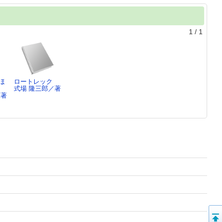
1
/
1
ほ
ロートレック
式場 隆三郎／著
／著