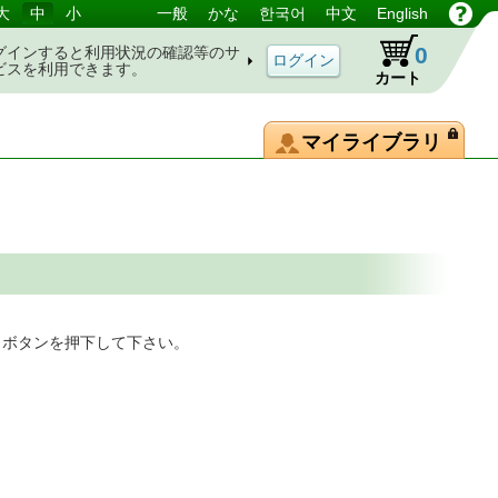
大
中
小
一般
かな
한국어
中文
English
0
グインすると利用状況の確認等のサ
ビスを利用できます。
カート
マイライブラリ
」ボタンを押下して下さい。