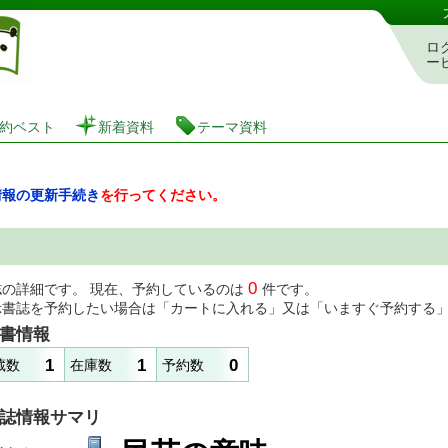
図書館 蔵書検索・予約システム
ロ
ー
約ベスト
新着資料
テーマ資料
情報の更新手続き
を行ってください。
0
誌の詳細です。 現在、予約しているのは
件です。
示書誌を予約したい場合は「カートに入れる」又は「いますぐ予約する
書情報
1
1
0
蔵数
在庫数
予約数
誌情報サマリ