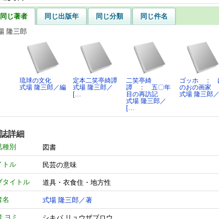
同じ著者
同じ出版年
同じ分類
同じ件名
場 隆三郎
琉球の文化
定本二笑亭綺譚
二笑亭綺
ゴッホ ： 
式場 隆三郎／編
式場 隆三郎／
譚 ： 五〇年
のおの画家
[…
目の再訪記
式場 隆三郎
式場 隆三郎／
[…
誌詳細
誌種別
図書
イトル
民芸の意味
ブタイトル
道具・衣食住・地方性
者名
式場 隆三郎／著
者 ヨミ
シキバ リュウザブロウ