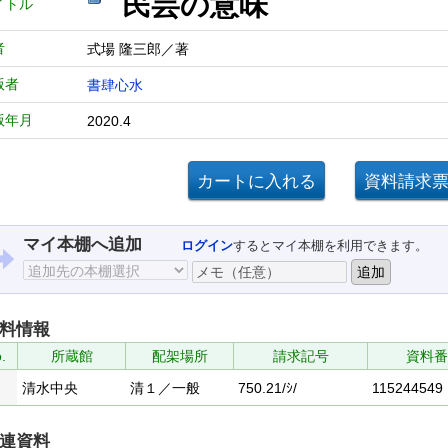
民芸の意味
イトル
者
式場 隆三郎／著
版者
書肆心水
版年月
2020.4
マイ本棚へ追加
ログイン
するとマイ本棚を利用できます。
料情報
.
所蔵館
配架場所
請求記号
資料番
清水中央
清１／一般
750.21/ｼ/
115244549
連資料