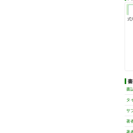
式
書
書
タ
サ
著
著