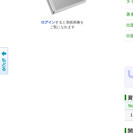
タ
著
ログイン
すると表紙画像を
出
ご覧になれます
出
資
No
1
関