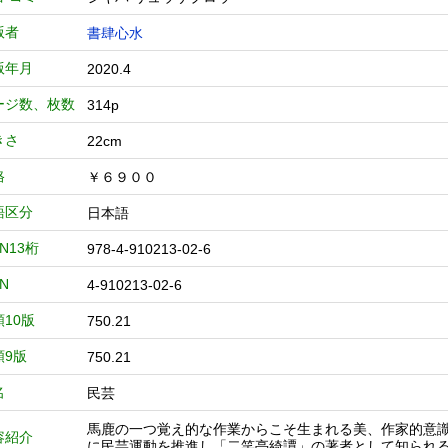
版者
書肆心水
版年月
2020.4
ージ数、枚数
314p
きさ
22cm
格
￥６９００
語区分
日本語
BN13桁
978-4-910213-02-6
BN
4-910213-02-6
類10版
750.21
類9版
750.21
名
民芸
馬鹿の一つ覚え的な作業からこそ生まれる美、作家的意識
容紹介
に民芸運動を推進し「二笑亭綺譚」の著者として知られ