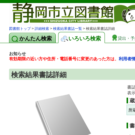
図書館トップ
>
詳細検索
>
検索結果書誌一覧
> 検索結果書誌詳細
かんたん検索
いろいろ検索
貸出・予
お知らせ
有効期限の近い方や住所・電話番号に変更のあった方は、
利用者
検索結果書誌詳細
書
表
蔵
所
書