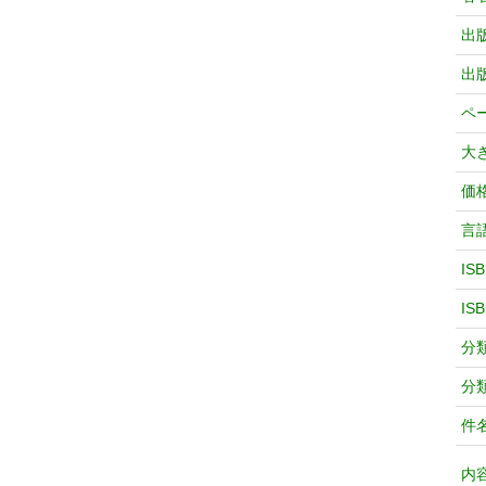
出
出
ペ
大
価
言
IS
IS
分
分
件
内