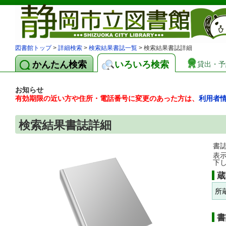
図書館トップ
>
詳細検索
>
検索結果書誌一覧
> 検索結果書誌詳細
かんたん検索
いろいろ検索
貸出・予
お知らせ
有効期限の近い方や住所・電話番号に変更のあった方は、
利用者
検索結果書誌詳細
書
表
下
蔵
所
書