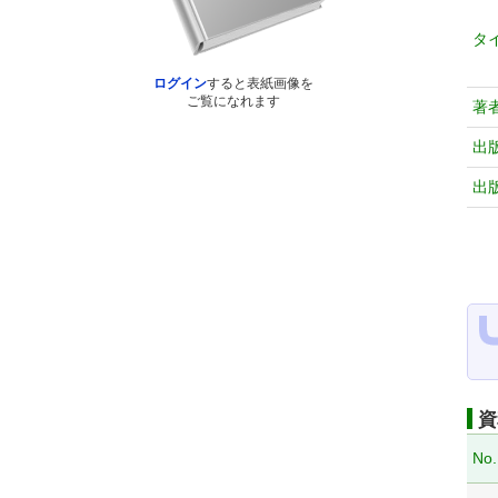
タ
ログイン
すると表紙画像を
ご覧になれます
著
出
出
資
No.