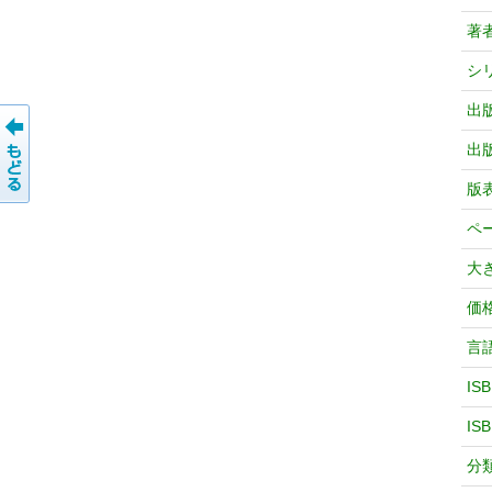
著
シ
出
出
版
ペ
大
価
言
IS
IS
分