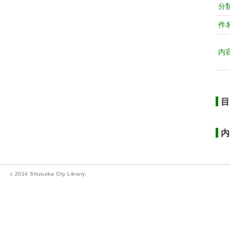
分
件
内
目
内
c 2024 Shizuoka City Library.