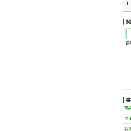
1
関
都
書
書
タ
著