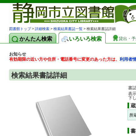
図書館トップ
>
詳細検索
>
検索結果書誌一覧
> 検索結果書誌詳細
かんたん検索
いろいろ検索
貸出・予
お知らせ
有効期限の近い方や住所・電話番号に変更のあった方は、
利用者
検索結果書誌詳細
書
表
下
蔵
所
書