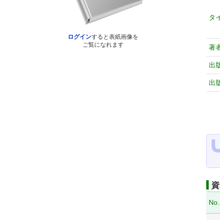
タ
ログイン
すると表紙画像を
ご覧になれます
著
出
出
資
No.