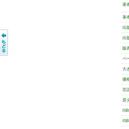
著
著
出
出
版
ペ
大
価
言
原
IS
IS