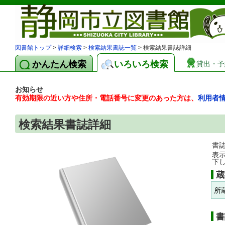
図書館トップ
>
詳細検索
>
検索結果書誌一覧
> 検索結果書誌詳細
かんたん検索
いろいろ検索
貸出・予
お知らせ
有効期限の近い方や住所・電話番号に変更のあった方は、
利用者
検索結果書誌詳細
書
表
下
蔵
所
書