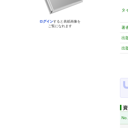
タ
ログイン
すると表紙画像を
ご覧になれます
著
出
出
資
No.