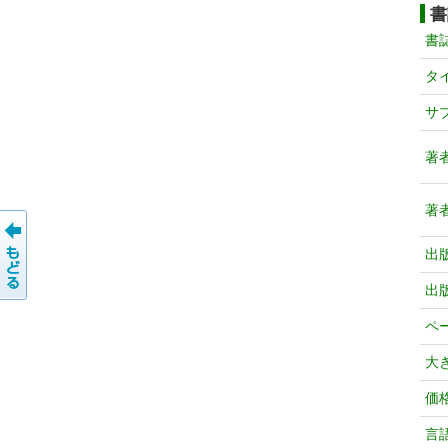
書
書
タ
サ
著
著
出
出
ペ
大
価
言