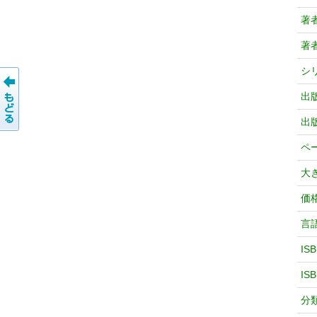
著
著
シ
出
出
ペ
大
価
言
IS
IS
分