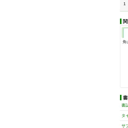
1
関
角
書
書
タ
サ