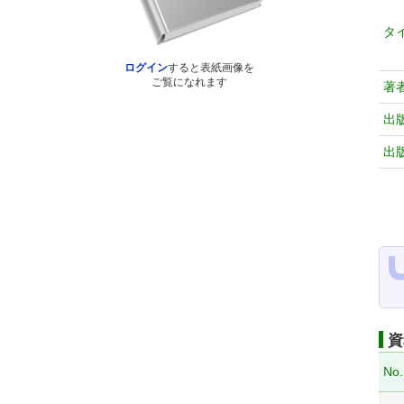
タ
ログイン
すると表紙画像を
ご覧になれます
著
出
出
資
No.