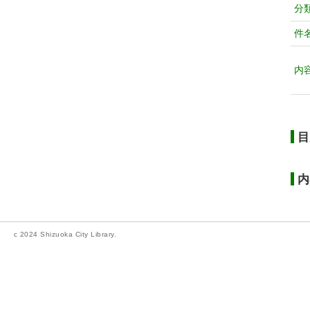
分
件
内
目
内
c 2024 Shizuoka City Library.