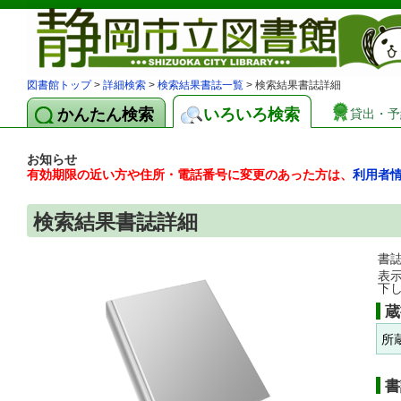
図書館トップ
>
詳細検索
>
検索結果書誌一覧
> 検索結果書誌詳細
かんたん検索
いろいろ検索
貸出・予
お知らせ
有効期限の近い方や住所・電話番号に変更のあった方は、
利用者
検索結果書誌詳細
書
表
下
蔵
所
書