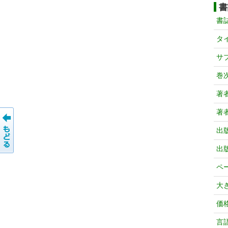
書
書
タ
サ
巻
著
著
出
出
ペ
大
価
言