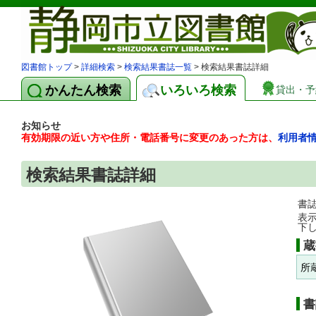
図書館トップ
>
詳細検索
>
検索結果書誌一覧
> 検索結果書誌詳細
かんたん検索
いろいろ検索
貸出・予
お知らせ
有効期限の近い方や住所・電話番号に変更のあった方は、
利用者
検索結果書誌詳細
書
表
下
蔵
所
書