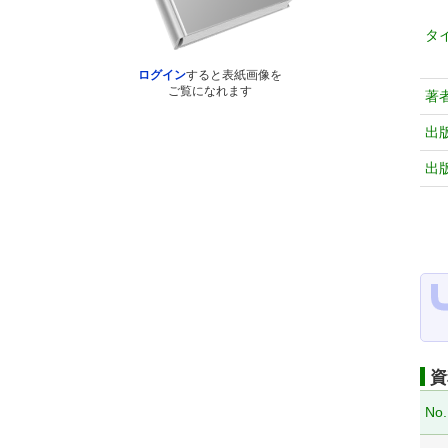
タ
ログイン
すると表紙画像を
ご覧になれます
著
出
出
資
No.