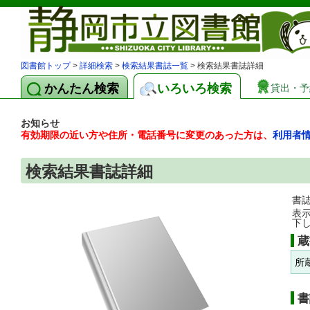
図書館トップ
>
詳細検索
>
検索結果書誌一覧
> 検索結果書誌詳細
かんたん検索
いろいろ検索
貸出・予
お知らせ
有効期限の近い方や住所・電話番号に変更のあった方は、
利用者
検索結果書誌詳細
書
表
下
蔵
所
書