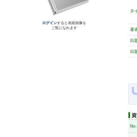
タ
ログイン
すると表紙画像を
ご覧になれます
著
出
出
資
No.