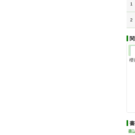
1
2
関
櫻
書
書