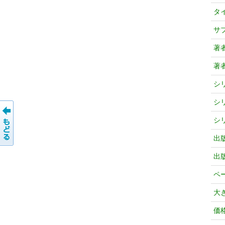
タ
サ
著
著
シ
シ
シ
出
出
ペ
大
価