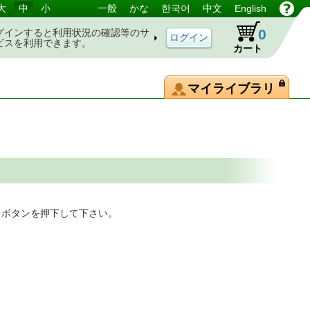
大
中
小
一般
かな
한국어
中文
English
0
グインすると利用状況の確認等のサ
ビスを利用できます。
カート
マイライブラリ
」ボタンを押下して下さい。