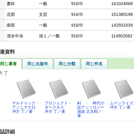
藁科
一般
916/ｳ/
161024068
北部
文芸
916/ｳ/
151380198
南部
一般
916/ｳ/
142931039
清水中央
清１／一般
916/ｳ/
114902682
連資料
同じ著者
同じ出版年
同じ分類
同じ件名
方 丁
マルドゥック・
プロジェクト・
剣 ： 時代小
ムーンライズ
アノニマス11
ダークネス
説アンソロジー
冲方 丁／著
冲方 丁／著
冲方 丁／著
池波 正太郎／
著…
誌詳細