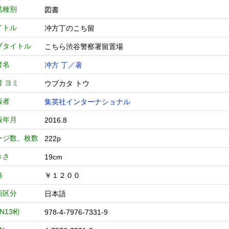
誌種別
図書
イトル
冲方丁のこち留
ブタイトル
こちら渋谷警察署留置場
者名
冲方 丁／著
者 ヨミ
ウブカタ トウ
版者
集英社インターナショナル
版年月
2016.8
ージ数、枚数
222p
きさ
19cm
格
￥１２００
語区分
日本語
BN13桁
978-4-7976-7331-9