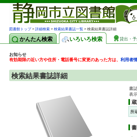
図書館トップ
>
詳細検索
>
検索結果書誌一覧
> 検索結果書誌詳細
かんたん検索
いろいろ検索
貸出・予
お知らせ
有効期限の近い方や住所・電話番号に変更のあった方は、
利用者
検索結果書誌詳細
書
表
蔵
所
書