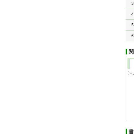
3
4
5
6
関
冲
書