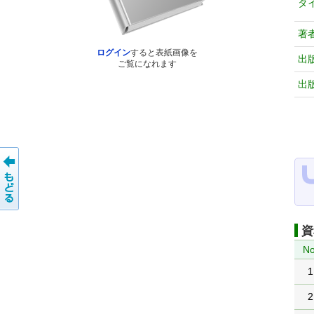
タ
著
ログイン
すると表紙画像を
出
ご覧になれます
出
資
No
1
2