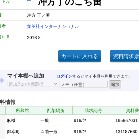
冲方丁のこち留
イトル
者
冲方 丁／著
版者
集英社インターナショナル
版年月
2016.8
マイ本棚へ追加
ログイン
するとマイ本棚を利用できます。
料情報
.
所蔵館
配架場所
請求記号
資料番
麻機
一般
916/ｳ/
185667031
御幸町
４階一般
916/ｳ/
131187660