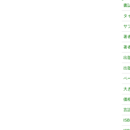
書
タ
サ
著
著
出
出
ペ
大
価
言
IS