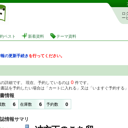
図書館 蔵書検索・予約システム
ロ
ー
約ベスト
新着資料
テーマ資料
情報の更新手続き
を行ってください。
0
誌の詳細です。 現在、予約しているのは
件です。
示書誌を予約したい場合は「カートに入れる」又は「いますぐ予約する
書情報
6
6
0
蔵数
在庫数
予約数
誌情報サマリ