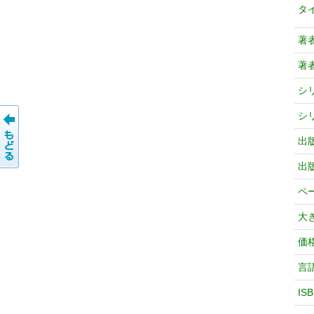
タ
著
著
シ
シ
出
出
ペ
大
価
言
IS