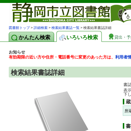
図書館トップ
>
詳細検索
>
検索結果書誌一覧
> 検索結果書誌詳細
かんたん検索
いろいろ検索
貸出・予
お知らせ
有効期限の近い方や住所・電話番号に変更のあった方は、
利用者
検索結果書誌詳細
書
表
下
蔵
所
書