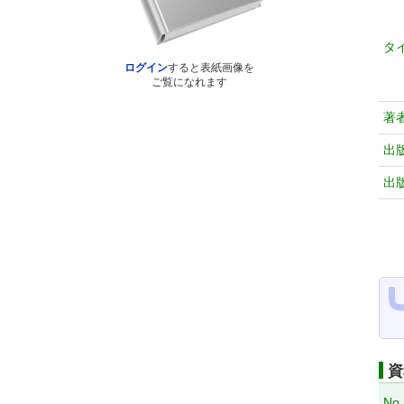
タ
ログイン
すると表紙画像を
ご覧になれます
著
出
出
資
No.