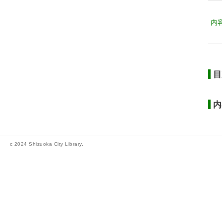
内
目
内
c 2024 Shizuoka City Library.