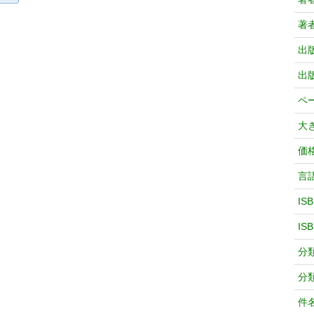
著
出
出
ペ
大
価
言
IS
IS
分
分
件