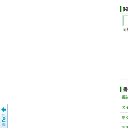
関
岡
書
書
タ
巻
著