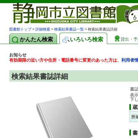
図書館トップ
>
詳細検索
>
検索結果書誌一覧
> 検索結果書誌詳細
かんたん検索
いろいろ検索
貸出・予
お知らせ
有効期限の近い方や住所・電話番号に変更のあった方は、
利用者
検索結果書誌詳細
書
表
下
蔵
所
書