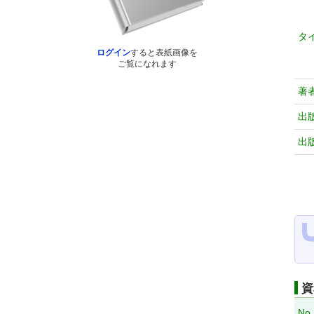
タ
ログイン
すると表紙画像を
ご覧になれます
著
出
出
資
No.