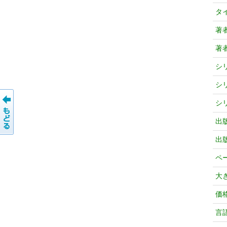
タ
著
著
シ
シ
シ
出
出
ペ
大
価
言