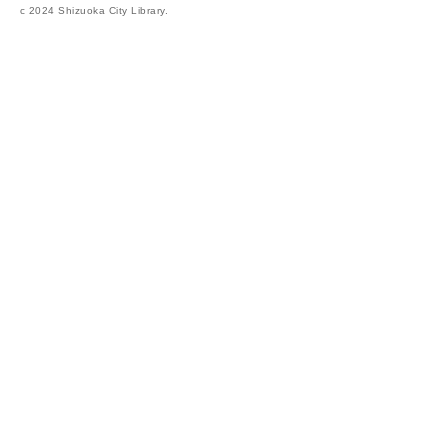
c 2024 Shizuoka City Library.