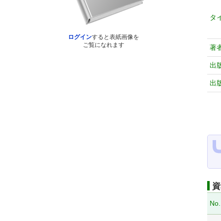
タ
ログイン
すると表紙画像を
ご覧になれます
著
出
出
資
No.