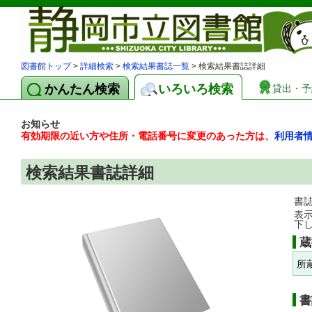
図書館トップ
>
詳細検索
>
検索結果書誌一覧
> 検索結果書誌詳細
かんたん検索
いろいろ検索
貸出・予
お知らせ
有効期限の近い方や住所・電話番号に変更のあった方は、
利用者
検索結果書誌詳細
書
表
下
蔵
所
書