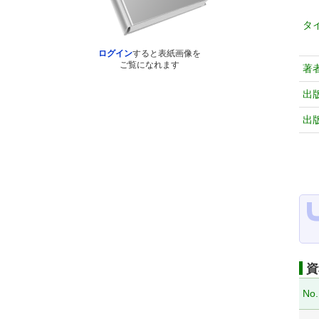
タ
ログイン
すると表紙画像を
ご覧になれます
著
出
出
資
No.