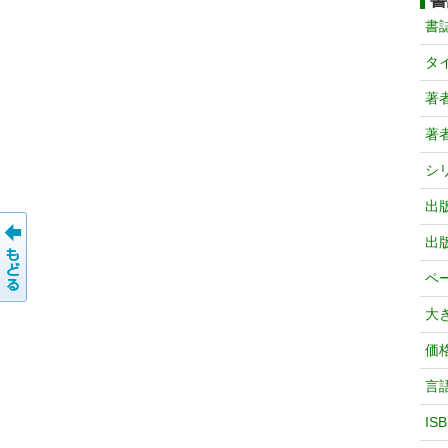
書
書
タ
著
著
シ
出
出
ペ
大
価
言
IS