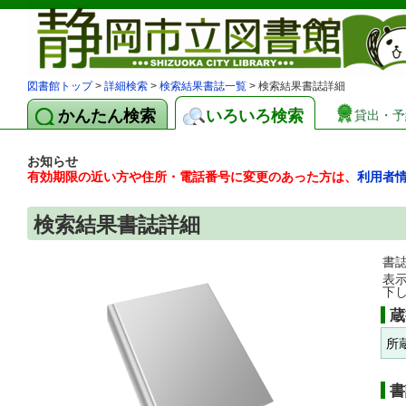
図書館トップ
>
詳細検索
>
検索結果書誌一覧
> 検索結果書誌詳細
かんたん検索
いろいろ検索
貸出・予
お知らせ
有効期限の近い方や住所・電話番号に変更のあった方は、
利用者
検索結果書誌詳細
書
表
下
蔵
所
書