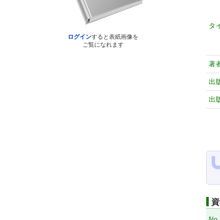
タ
ログイン
すると表紙画像を
ご覧になれます
著
出
出
資
No.