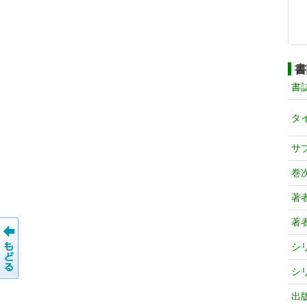
書
書
タ
サ
巻
著
著
シ
シ
出