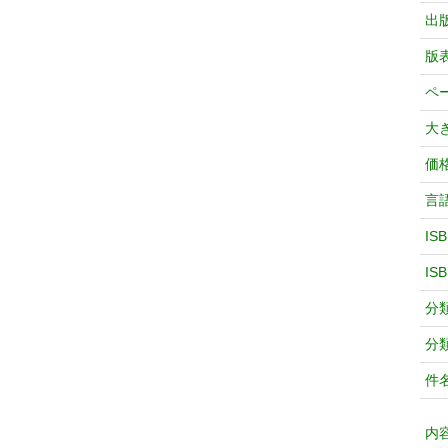
出
版
ペ
大
価
言
IS
IS
分
分
件
内