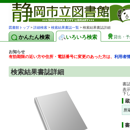
図書館トップ
>
詳細検索
>
検索結果書誌一覧
> 検索結果書誌詳細
かんたん検索
いろいろ検索
貸出・予
お知らせ
有効期限の近い方や住所・電話番号に変更のあった方は、
利用者
検索結果書誌詳細
書
表
下
蔵
所
書