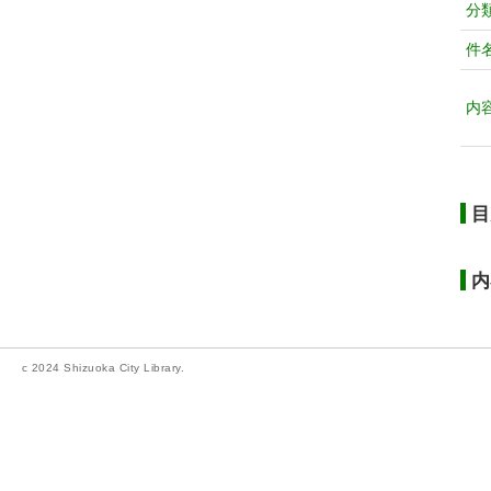
分
件
内
目
内
c 2024 Shizuoka City Library.