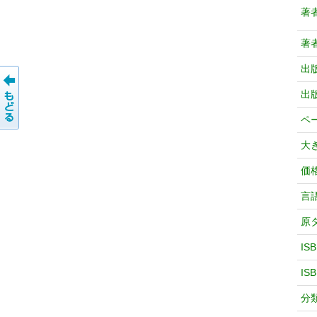
著
著
出
出
ペ
大
価
言
原
IS
IS
分