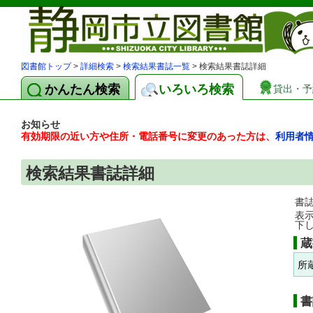
図書館トップ
>
詳細検索
>
検索結果書誌一覧
> 検索結果書誌詳細
かんたん検索
いろいろ検索
貸出・予
お知らせ
有効期限の近い方や住所・電話番号に変更のあった方は、
利用者
検索結果書誌詳細
書
表
下
蔵
所
書