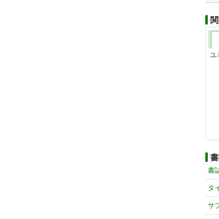
関
ユ
書
書
タ
サ