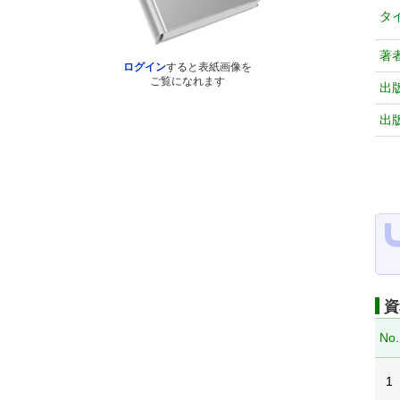
タ
著
ログイン
すると表紙画像を
ご覧になれます
出
出
資
No.
1