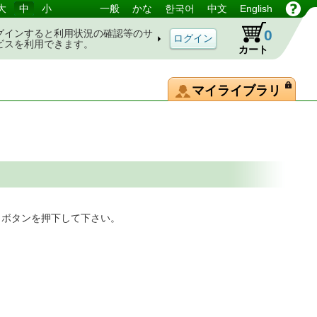
大
中
小
一般
かな
한국어
中文
English
0
グインすると利用状況の確認等のサ
ビスを利用できます。
カート
マイライブラリ
」ボタンを押下して下さい。