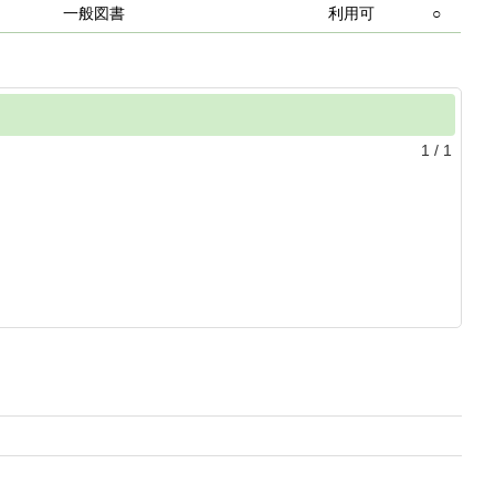
一般図書
利用可
○
1
/
1