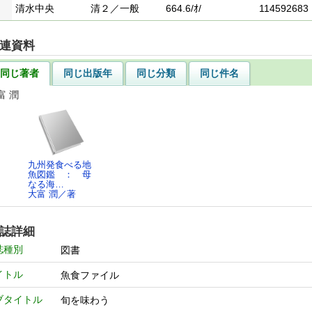
清水中央
清２／一般
664.6/ｵ/
114592683
連資料
同じ著者
同じ出版年
同じ分類
同じ件名
富 潤
九州発食べる地
魚図鑑 ： 母
なる海…
大富 潤／著
誌詳細
誌種別
図書
イトル
魚食ファイル
ブタイトル
旬を味わう