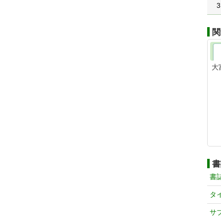
3
関
大
書
書
タ
サ