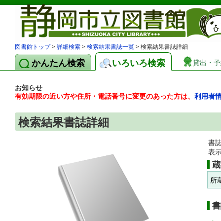
図書館トップ
>
詳細検索
>
検索結果書誌一覧
> 検索結果書誌詳細
かんたん検索
いろいろ検索
貸出・予
お知らせ
有効期限の近い方や住所・電話番号に変更のあった方は、
利用者
検索結果書誌詳細
書
表
蔵
所
書