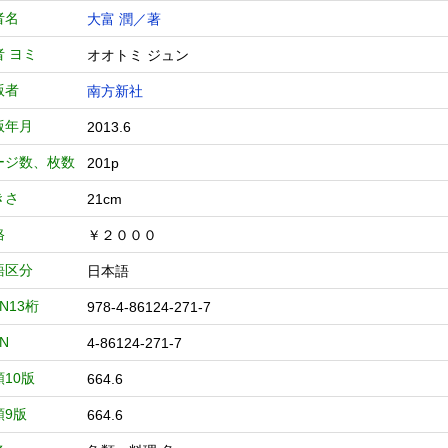
者名
大富 潤／著
者 ヨミ
オオトミ ジュン
版者
南方新社
版年月
2013.6
ージ数、枚数
201p
きさ
21cm
格
￥２０００
語区分
日本語
BN13桁
978-4-86124-271-7
BN
4-86124-271-7
類10版
664.6
類9版
664.6