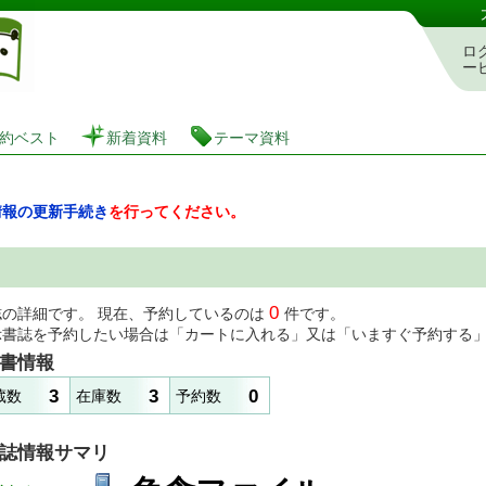
図書館 蔵書検索・予約システム
ロ
ー
約ベスト
新着資料
テーマ資料
情報の更新手続き
を行ってください。
0
誌の詳細です。 現在、予約しているのは
件です。
示書誌を予約したい場合は「カートに入れる」又は「いますぐ予約する
書情報
3
3
0
蔵数
在庫数
予約数
誌情報サマリ