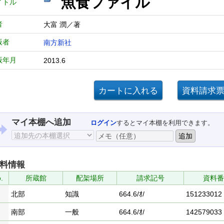
魚食ファイル
イトル
者
大富 潤／著
版者
南方新社
版年月
2013.6
マイ本棚へ追加
ログイン
するとマイ本棚を利用できます。
料情報
.
所蔵館
配架場所
請求記号
資料番
北部
知識
664.6/ｵ/
151233012
南部
一般
664.6/ｵ/
142579033