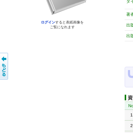
タ
著
ログイン
すると表紙画像を
出
ご覧になれます
出
資
No
1
2