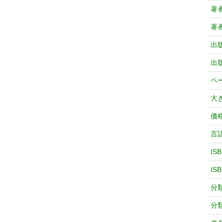
著
著
出
出
ペ
大
価
言
IS
IS
分
分