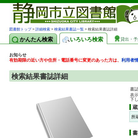
図書館トップ
>
詳細検索
>
検索結果書誌一覧
> 検索結果書誌詳細
かんたん検索
いろいろ検索
貸出・予
お知らせ
有効期限の近い方や住所・電話番号に変更のあった方は、
利用者
検索結果書誌詳細
書
表
下
蔵
所
書