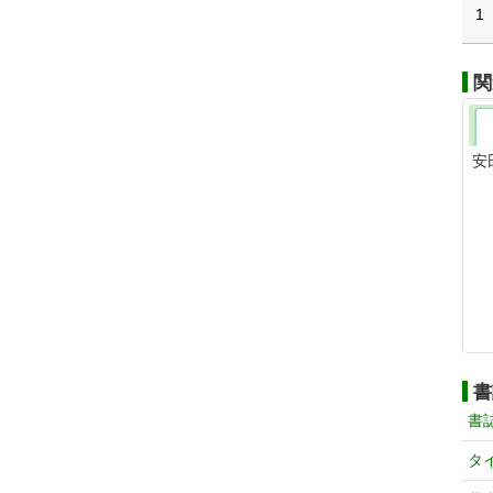
1
関
安
書
書
タ