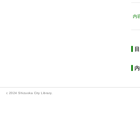
内
目
内
c 2024 Shizuoka City Library.