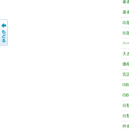
著
著
出
出
ペ
大
価
言
IS
IS
分
分
件