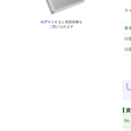
タ
ログイン
すると表紙画像を
ご覧になれます
著
出
出
資
No.