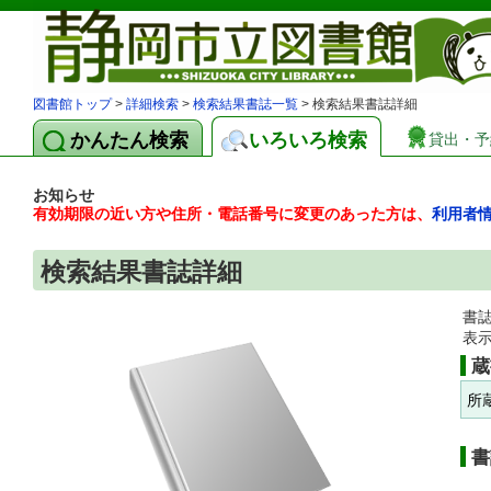
図書館トップ
>
詳細検索
>
検索結果書誌一覧
> 検索結果書誌詳細
かんたん検索
いろいろ検索
貸出・予
お知らせ
有効期限の近い方や住所・電話番号に変更のあった方は、
利用者
検索結果書誌詳細
書
表
蔵
所
書