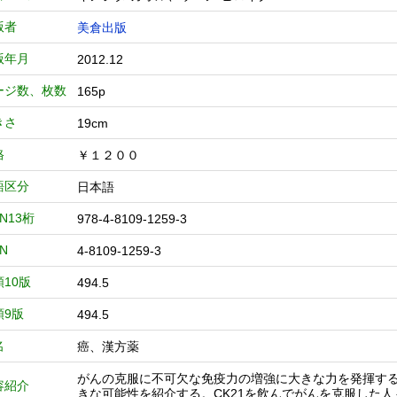
版者
美倉出版
版年月
2012.12
ージ数、枚数
165p
きさ
19cm
格
￥１２００
語区分
日本語
BN13桁
978-4-8109-1259-3
BN
4-8109-1259-3
類10版
494.5
類9版
494.5
名
癌、漢方薬
がんの克服に不可欠な免疫力の増強に大きな力を発揮する、
容紹介
きな可能性を紹介する。CK21を飲んでがんを克服した