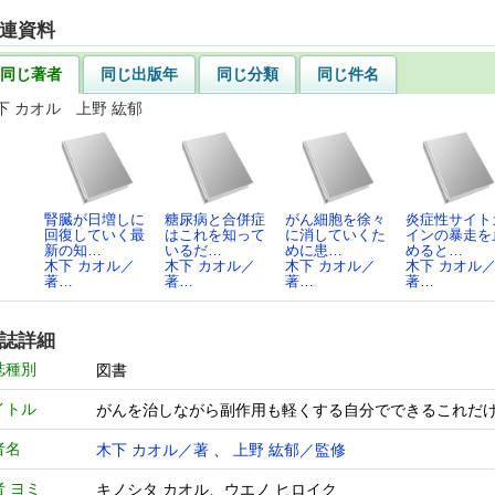
連資料
同じ著者
同じ出版年
同じ分類
同じ件名
下 カオル 上野 紘郁
腎臓が日増しに
糖尿病と合併症
がん細胞を徐々
炎症性サイト
回復していく最
はこれを知って
に消していくた
インの暴走を
新の知…
いるだ…
めに患…
めると…
木下 カオル／
木下 カオル／
木下 カオル／
木下 カオル
著…
著…
著…
著…
誌詳細
誌種別
図書
イトル
がんを治しながら副作用も軽くする自分でできる
者名
木下 カオル／著
、
上野 紘郁／監修
者 ヨミ
キノシタ カオル、ウエノ ヒロイク