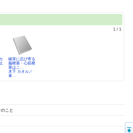
1
/
1
カ
確実に忍び寄る
止
脳梗塞・心筋梗
塞はこ…
／
木下 カオル／
著…
これだけのこと