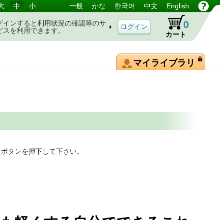
大
中
小
一般
かな
한국어
中文
English
0
グインすると利用状況の確認等のサ
ビスを利用できます。
カート
マイライブラリ
」ボタンを押下して下さい。