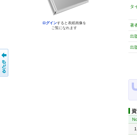
タ
ログイン
すると表紙画像を
著
ご覧になれます
出
出
資
No
1