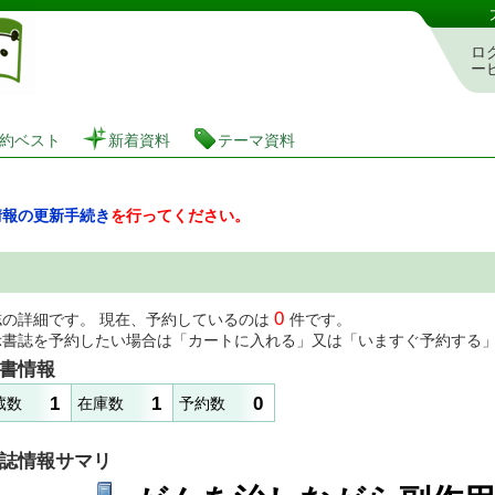
図書館 蔵書検索・予約システム
ロ
ー
約ベスト
新着資料
テーマ資料
情報の更新手続き
を行ってください。
0
誌の詳細です。 現在、予約しているのは
件です。
示書誌を予約したい場合は「カートに入れる」又は「いますぐ予約する
書情報
1
1
0
蔵数
在庫数
予約数
誌情報サマリ