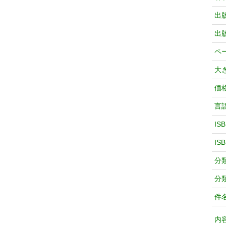
出
出
ペ
大
価
言
IS
IS
分
分
件
内