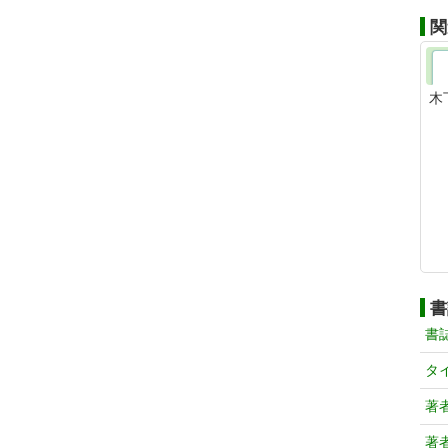
関
木
書
書
タ
著
著