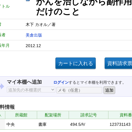
がんを治しながら副作
イトル
だけのこと
者
木下 カオル／著
版者
美倉出版
版年月
2012.12
マイ本棚へ追加
ログイン
するとマイ本棚を利用できます。
料情報
.
所蔵館
配架場所
請求記号
資料番
中央
書庫
494.5/ｷ/
123731143