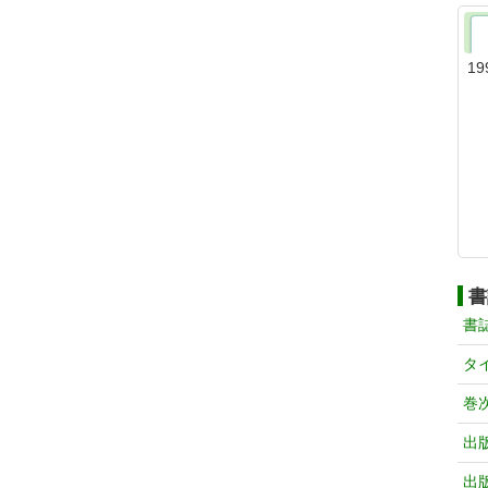
19
書
書
タ
巻
出
出