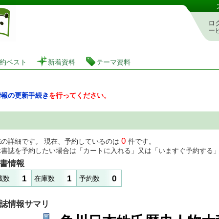
図書館 蔵書検索・予約システム
ロ
ー
約ベスト
新着資料
テーマ資料
情報の更新手続き
を行ってください。
0
誌の詳細です。 現在、予約しているのは
件です。
示書誌を予約したい場合は「カートに入れる」又は「いますぐ予約する
書情報
1
1
0
蔵数
在庫数
予約数
誌情報サマリ