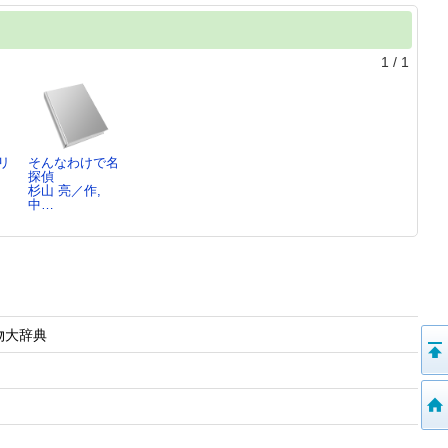
1
/
1
リ
そんなわけで名
探偵
さ
杉山 亮／作,
中…
人物大辞典