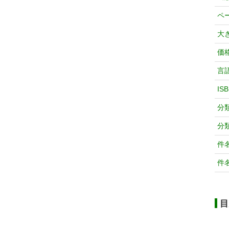
ペ
大
価
言
IS
分
分
件
件
目