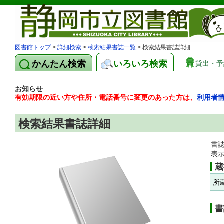
図書館トップ
>
詳細検索
>
検索結果書誌一覧
> 検索結果書誌詳細
かんたん検索
いろいろ検索
貸出・予
お知らせ
有効期限の近い方や住所・電話番号に変更のあった方は、
利用者
検索結果書誌詳細
書
表
蔵
所
書