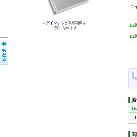
タ
ログイン
すると表紙画像を
出
ご覧になれます
出
資
No
1
関