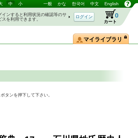
大
中
小
一般
かな
한국어
中文
English
0
グインすると利用状況の確認等のサ
ビスを利用できます。
カート
マイライブラリ
」ボタンを押下して下さい。