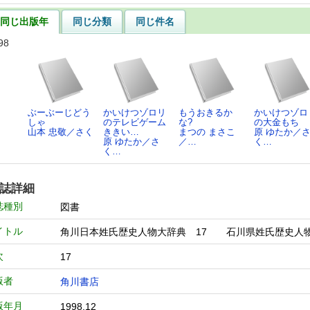
同じ出版年
同じ分類
同じ件名
98
ぶーぶーじどう
かいけつゾロリ
もうおきるか
かいけつゾロ
しゃ
のテレビゲーム
な?
の大金もち
山本 忠敬／さく
ききい…
まつの まさこ
原 ゆたか／
原 ゆたか／さ
／…
く…
く…
誌詳細
誌種別
図書
イトル
角川日本姓氏歴史人物大辞典 17 石川県姓氏歴史
次
17
版者
角川書店
版年月
1998.12