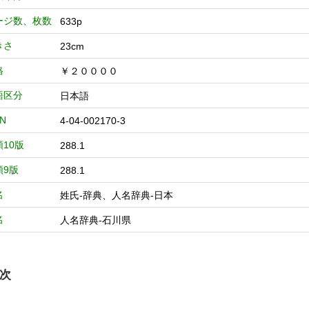
ージ数、枚数
633p
きさ
23cm
格
￥２００００
語区分
日本語
BN
4-04-002170-3
類10版
288.1
類9版
288.1
名
姓氏-辞典、人名辞典-日本
名
人名辞典-石川県
次