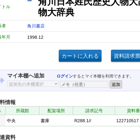
角川日本姓氏歴史人物大
イトル
物大辞典
版者
角川書店
版年月
1998.12
マイ本棚へ追加
ログイン
するとマイ本棚を利用できます。
料情報
.
所蔵館
配架場所
請求記号
資料番
中央
書庫
R288.1//
122710517
連資料