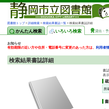
図書館トップ
>
詳細検索
>
検索結果書誌一覧
> 検索結果書誌詳細
かんたん検索
いろいろ検索
貸出・予
お知らせ
有効期限の近い方や住所・電話番号に変更のあった方は、
利用者
検索結果書誌詳細
書
表
蔵
所
書