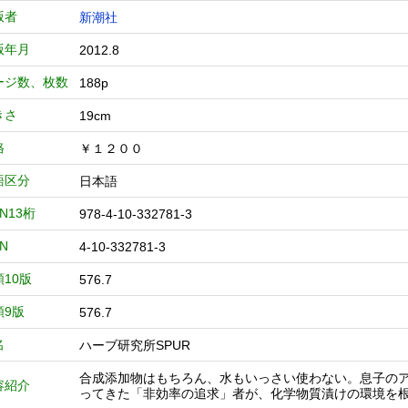
版者
新潮社
版年月
2012.8
ージ数、枚数
188p
きさ
19cm
格
￥１２００
語区分
日本語
BN13桁
978-4-10-332781-3
BN
4-10-332781-3
類10版
576.7
類9版
576.7
名
ハーブ研究所SPUR
合成添加物はもちろん、水もいっさい使わない。息子のア
容紹介
ってきた「非効率の追求」者が、化学物質漬けの環境を