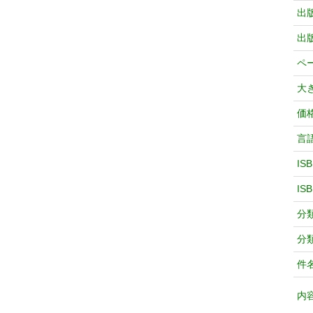
出
出
ペ
大
価
言
IS
IS
分
分
件
内