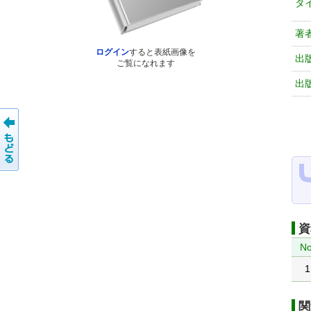
タ
著
ログイン
すると表紙画像を
出
ご覧になれます
出
資
No
1
関