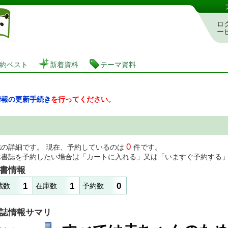
図書館 蔵書検索・予約システム
ロ
ー
約ベスト
新着資料
テーマ資料
情報の更新手続き
を行ってください。
0
誌の詳細です。 現在、予約しているのは
件です。
示書誌を予約したい場合は「カートに入れる」又は「いますぐ予約する
書情報
1
1
0
蔵数
在庫数
予約数
誌情報サマリ