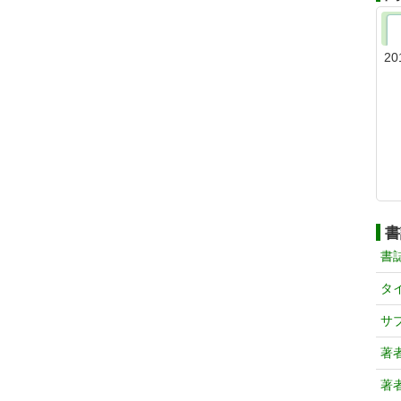
20
書
書
タ
サ
著
著