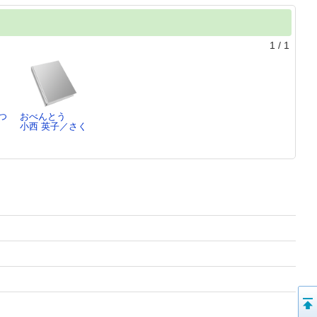
1
/
1
つ
おべんとう
小西 英子／さく
さ