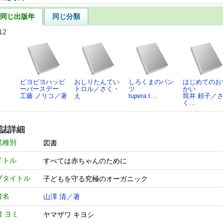
同じ出版年
同じ分類
12
ピヨピヨハッピ
おしりたんてい
しろくまのパン
はじめてのお
ーバースデー
トロル／さく・
ツ
かい
工藤 ノリコ／著
え
tupera t…
筒井 頼子／
く…
誌詳細
誌種別
図書
イトル
すべては赤ちゃんのために
ブタイトル
子どもを守る究極のオーガニック
者名
山澤 清／著
者 ヨミ
ヤマザワ キヨシ