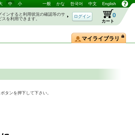
大
中
小
一般
かな
한국어
中文
English
0
グインすると利用状況の確認等のサ
ビスを利用できます。
カート
マイライブラリ
」ボタンを押下して下さい。