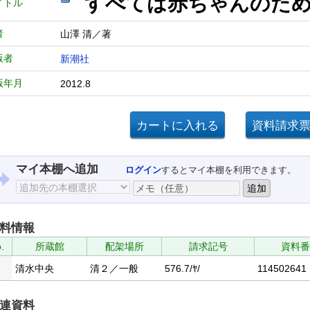
すべては赤ちゃん
イトル
者
山澤 清／著
版者
新潮社
版年月
2012.8
マイ本棚へ追加
ログイン
するとマイ本棚を利用できます。
料情報
.
所蔵館
配架場所
請求記号
資料番
清水中央
清２／一般
576.7/ﾔ/
114502641
連資料