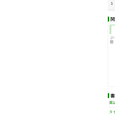
1
関
ジ
臣
書
書
タ