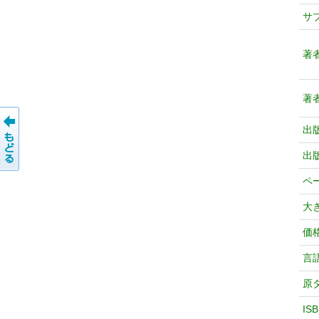
サ
著
著
出
出
ペ
大
価
言
原
IS