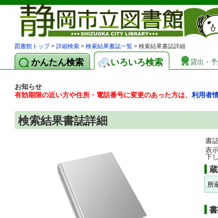
図書館トップ
>
詳細検索
>
検索結果書誌一覧
> 検索結果書誌詳細
かんたん検索
いろいろ検索
貸出・予
お知らせ
有効期限の近い方や住所・電話番号に変更のあった方は、
利用者
検索結果書誌詳細
書
表
下
蔵
所
書