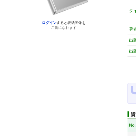
タ
ログイン
すると表紙画像を
ご覧になれます
著
出
出
資
No.