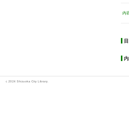
内
目
内
c 2024 Shizuoka City Library.