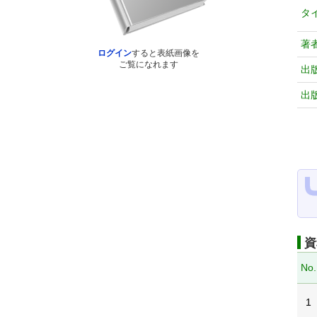
タ
著
ログイン
すると表紙画像を
ご覧になれます
出
出
資
No.
1