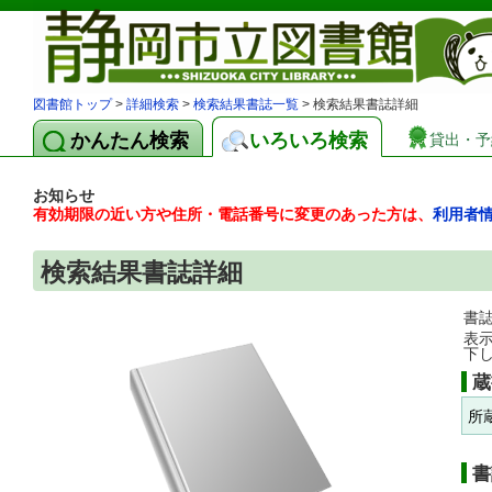
図書館トップ
>
詳細検索
>
検索結果書誌一覧
> 検索結果書誌詳細
かんたん検索
いろいろ検索
貸出・予
お知らせ
有効期限の近い方や住所・電話番号に変更のあった方は、
利用者
検索結果書誌詳細
書
表
下
蔵
所
書