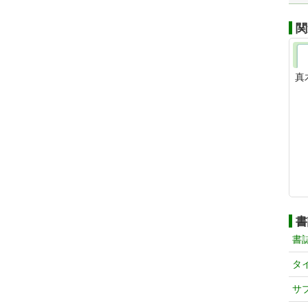
関
真
書
書
タ
サ