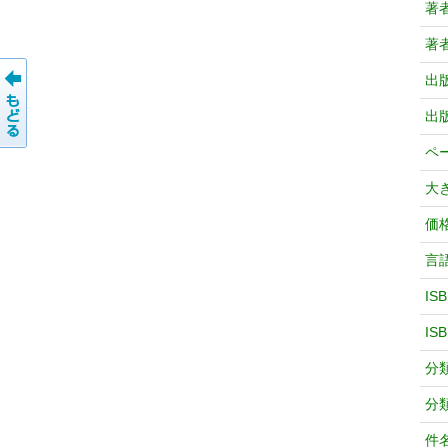
著
著
出
出
ペ
大
価
言
IS
IS
分
分
件