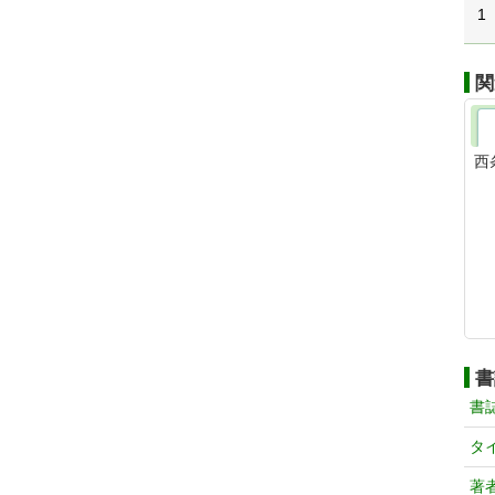
1
関
西
書
書
タ
著