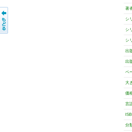
著
シ
シ
シ
出
出
ペ
大
価
言
IS
分