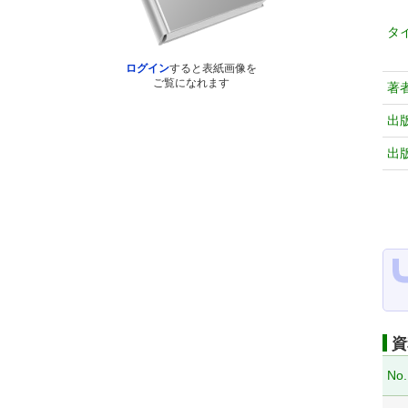
タ
ログイン
すると表紙画像を
ご覧になれます
著
出
出
資
No.