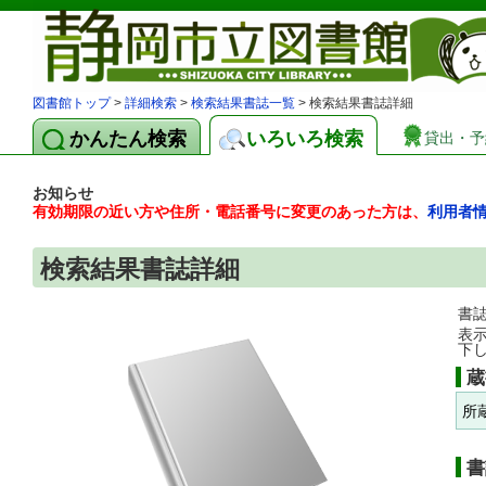
図書館トップ
>
詳細検索
>
検索結果書誌一覧
> 検索結果書誌詳細
かんたん検索
いろいろ検索
貸出・予
お知らせ
有効期限の近い方や住所・電話番号に変更のあった方は、
利用者
検索結果書誌詳細
書
表
下
蔵
所
書