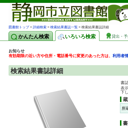
図書館トップ
>
詳細検索
>
検索結果書誌一覧
> 検索結果書誌詳細
かんたん検索
いろいろ検索
貸出・予
お知らせ
有効期限の近い方や住所・電話番号に変更のあった方は、
利用者
検索結果書誌詳細
書
表
下
蔵
所
書