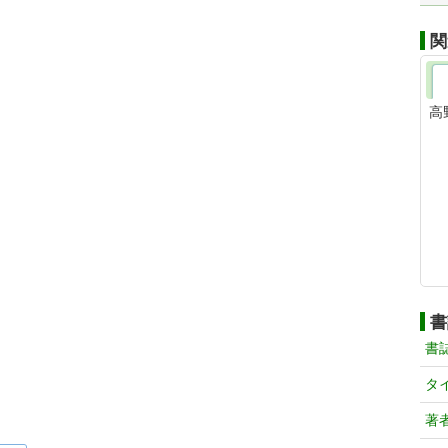
関
高
書
書
タ
著