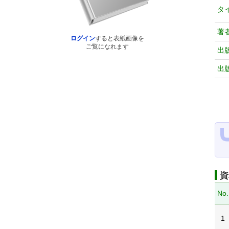
タ
著
ログイン
すると表紙画像を
ご覧になれます
出
出
資
No.
1