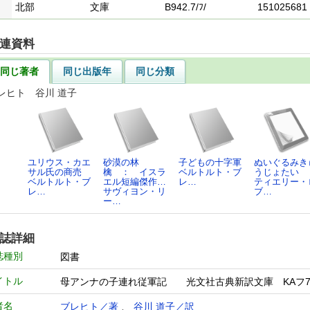
北部
文庫
B942.7/ﾌ/
151025681
連資料
同じ著者
同じ出版年
同じ分類
レヒト 谷川 道子
ユリウス・カエ
砂漠の林
子どもの十字軍
ぬいぐるみき
サル氏の商売
檎 ： イスラ
ベルトルト・ブ
うじょたい
ベルトルト・ブ
エル短編傑作…
レ…
ティエリー・
レ…
サヴィヨン・リ
ブ…
ー…
誌詳細
誌種別
図書
イトル
母アンナの子連れ従軍記 光文社古典新訳文庫 KA
者名
ブレヒト／著
、
谷川 道子／訳