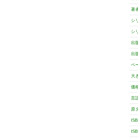
著
シ
シ
出
出
ペ
大
価
言
原
IS
IS