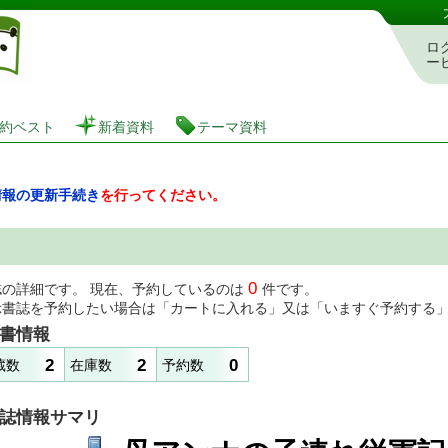
図書館 蔵書検索・予約システム
ロ
ー
約ベスト
新着資料
テーマ資料
情報の更新手続き
を行ってください。
0
誌の詳細です。 現在、予約しているのは
件です。
示書誌を予約したい場合は「カートに入れる」又は「いますぐ予約する
書情報
2
2
0
蔵数
在庫数
予約数
誌情報サマリ