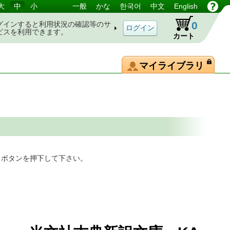
大
中
小
一般
かな
한국어
中文
English
0
グインすると利用状況の確認等のサ
ビスを利用できます。
カート
マイライブラリ
」ボタンを押下して下さい。