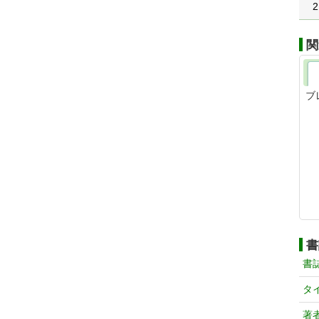
2
関
ブ
書
書
タ
著