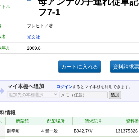
母アンナの子連れ従軍
イトル
フ7-1
者
ブレヒト／著
版者
光文社
版年月
2009.8
マイ本棚へ追加
ログイン
するとマイ本棚を利用できます。
料情報
.
所蔵館
配架場所
請求記号
資料番
御幸町
４階一般
B942.7/ﾌ/
131375326