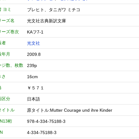
者 ヨミ
ブレヒト、タニガワ ミチコ
リーズ名
光文社古典新訳文庫
リーズ巻次
KAフ7-1
版者
光文社
版年月
2009.8
ージ数、枚数
239p
きさ
16cm
格
￥５７１
語区分
日本語
タイトル
原タイトル:Mutter Courage und ihre Kinder
BN13桁
978-4-334-75188-3
BN
4-334-75188-3