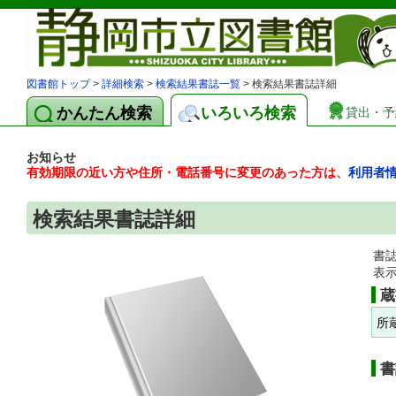
図書館トップ
>
詳細検索
>
検索結果書誌一覧
> 検索結果書誌詳細
かんたん検索
いろいろ検索
貸出・予
お知らせ
有効期限の近い方や住所・電話番号に変更のあった方は、
利用者
検索結果書誌詳細
書
表
蔵
所
書