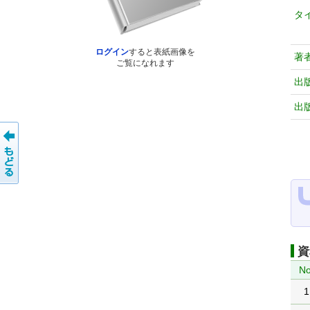
タ
ログイン
すると表紙画像を
著
ご覧になれます
出
出
資
No
1