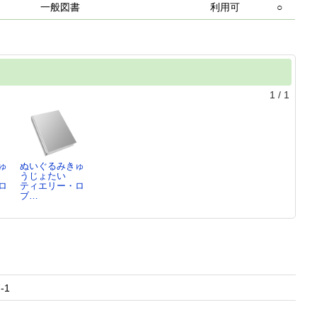
一般図書
利用可
○
1
/
1
ゅ
ぬいぐるみきゅ
うじょたい
ロ
ティエリー・ロ
ブ…
フ7-1