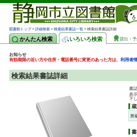
図書館トップ
>
詳細検索
>
検索結果書誌一覧
> 検索結果書誌詳細
かんたん検索
いろいろ検索
貸出・予
お知らせ
有効期限の近い方や住所・電話番号に変更のあった方は、
利用者
検索結果書誌詳細
書
表
下
蔵
所
書