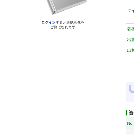
タ
ログイン
すると表紙画像を
ご覧になれます
著
出
出
資
No.