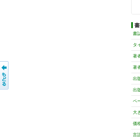
書
書
タ
著
著
出
出
ペ
大
価
言