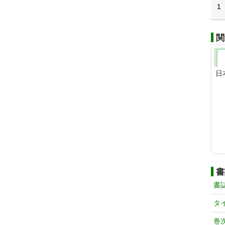
1
関
日
書
書
タ
巻