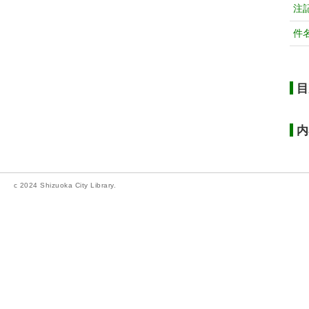
注
件
目
内
c 2024 Shizuoka City Library.