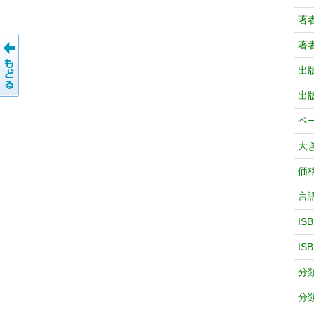
著
著
出
出
ペ
大
価
言
IS
IS
分
分