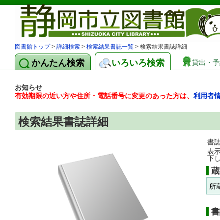
図書館トップ
>
詳細検索
>
検索結果書誌一覧
> 検索結果書誌詳細
かんたん検索
いろいろ検索
貸出・予
お知らせ
有効期限の近い方や住所・電話番号に変更のあった方は、
利用者
検索結果書誌詳細
書
表
下
蔵
所
書