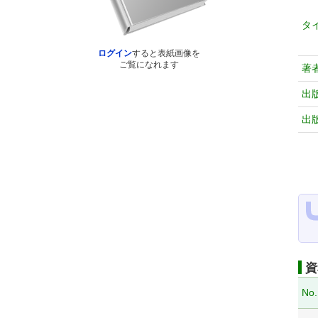
タ
ログイン
すると表紙画像を
ご覧になれます
著
出
出
資
No.