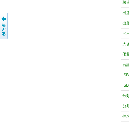
著
出
出
ペ
大
価
言
IS
IS
分
分
件