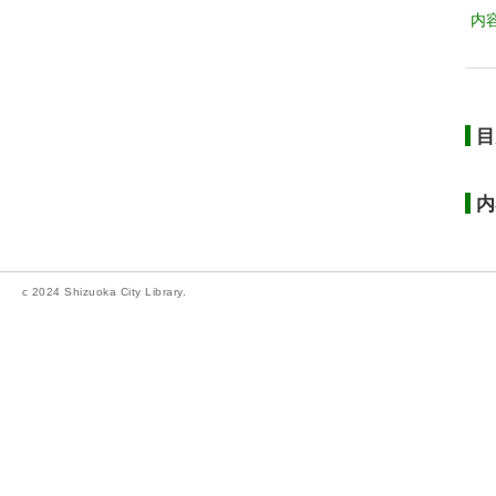
内
目
内
c 2024 Shizuoka City Library.