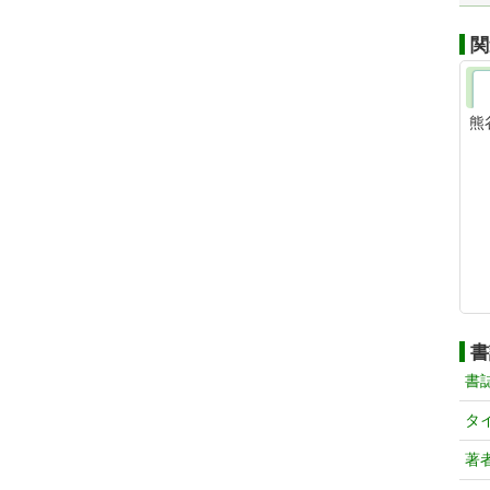
関
熊
書
書
タ
著