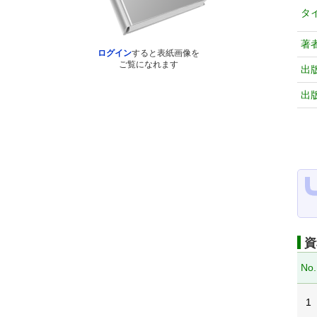
タ
著
ログイン
すると表紙画像を
ご覧になれます
出
出
資
No.
1