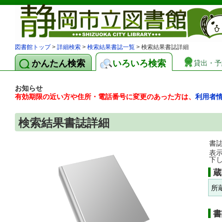
図書館トップ
>
詳細検索
>
検索結果書誌一覧
> 検索結果書誌詳細
かんたん検索
いろいろ検索
貸出・予
お知らせ
有効期限の近い方や住所・電話番号に変更のあった方は、
利用者
検索結果書誌詳細
書
表
下
蔵
所
書