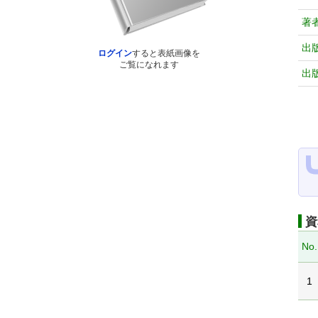
著
出
ログイン
すると表紙画像を
ご覧になれます
出
資
No.
1