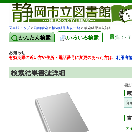
図書館トップ
>
詳細検索
>
検索結果書誌一覧
> 検索結果書誌詳細
かんたん検索
いろいろ検索
貸出・予
お知らせ
有効期限の近い方や住所・電話番号に変更のあった方は、
利用者
検索結果書誌詳細
書
蔵
所
書
タ