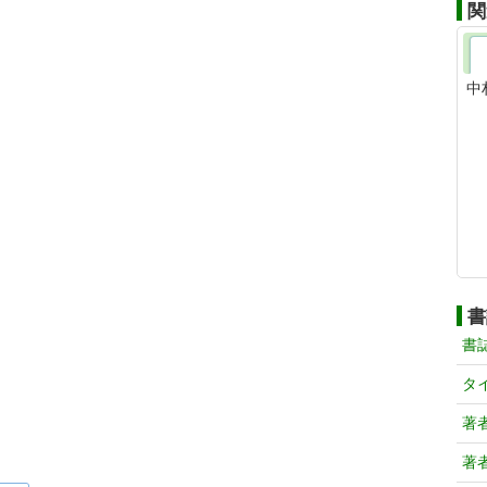
関
中
書
書
タ
著
著