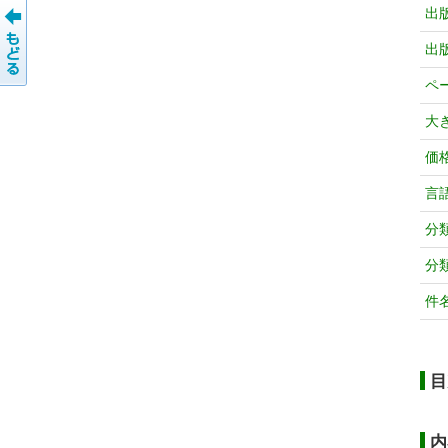
出
出
ペ
大
価
言
分
分
件
目
内