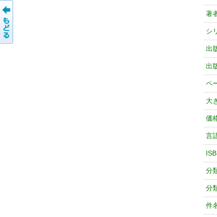
著
シ
出
出
ペ
大
価
言
IS
分
分
件