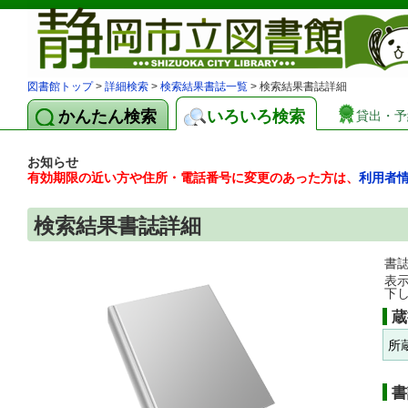
図書館トップ
>
詳細検索
>
検索結果書誌一覧
> 検索結果書誌詳細
かんたん検索
いろいろ検索
貸出・予
お知らせ
有効期限の近い方や住所・電話番号に変更のあった方は、
利用者
検索結果書誌詳細
書
表
下
蔵
所
書