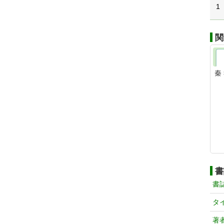
1
関
秦
書
書
タ
著