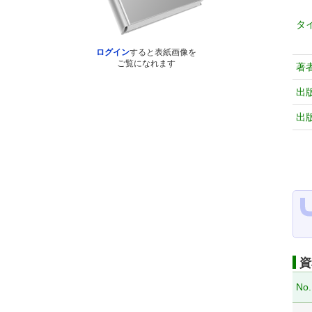
タ
ログイン
すると表紙画像を
ご覧になれます
著
出
出
資
No.